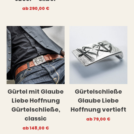
ab
290,00
€
Gürtel mit Glaube
Gürtelschließe
Liebe Hoffnung
Glaube Liebe
Gürtelschließe,
Hoffnung vertieft
classic
ab
79,00
€
ab
148,00
€