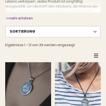
Lebens verkörpern. Jedes Produkt ist sorgfältig
ausgewählt, um die Kraft des Glaubens, die Wärme der
Liebe und die Zuversicht der Hoffnung zu fördern. Ob
romantische oder motivierende Geschenke– hier
mehr erfahren
entdeckst Du Schmuckstücke, die Herzen berühren und
Seelen stärken. Lasse Dich von unserer Auswahl
inspirieren und bringe diese positiven Aspekte nach
Zuhause oder verschenke sie sie an Deine Liebsten.
Glaube an das Gute, liebe bedingungslos und hoffe auf
Ergebnisse 1 – 12 von 39 werden angezeigt
eine strahlende Zukunft.