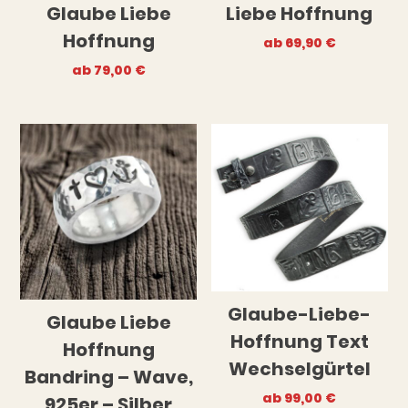
Glaube Liebe
Liebe Hoffnung
Hoffnung
ab
69,90
€
ab
79,00
€
Glaube-Liebe-
Glaube Liebe
Hoffnung Text
Hoffnung
Wechselgürtel
Bandring – Wave,
ab
99,00
€
925er – Silber