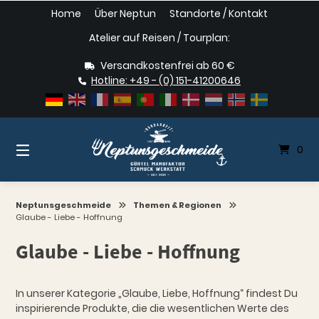
Springe
Home
Über Neptun
Standorte / Kontakt
zum
Inhalt
Atelier auf Reisen / Tourplan:
Versandkostenfrei ab 60 €
Hotline: +49 - (0) 151-41200646
0
Neptunsgeschmeide
Themen & Regionen
Glaube - Liebe - Hoffnung
Glaube - Liebe - Hoffnung
In unserer Kategorie „Glaube, Liebe, Hoffnung“ findest Du
inspirierende Produkte, die die wesentlichen Werte des