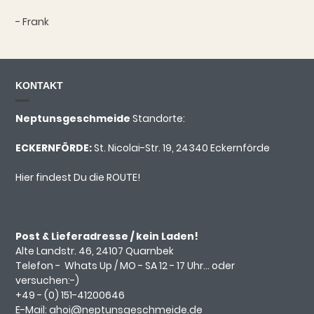
- Frank
KONTAKT
Neptunsgeschmeide
Standorte:
ECKERNFÖRDE:
St. Nicolai-Str. 19, 24340 Eckernförde
Hier findest Du die ROUTE!
Post & Lieferadresse / kein Laden!
Alte Landstr. 46, 24107 Quarnbek
Telefon -
Whats Up
/ MO - SA 12 - 17 Uhr... oder
versuchen:-)
+49 - (0)
151-41200646
E-Mail:
ahoi@neptunsgeschmeide.d
e