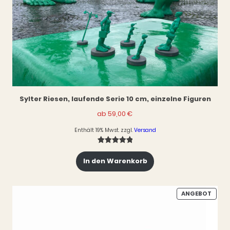
Sylter Riesen, laufende Serie 10 cm, einzelne Figuren
ab
59,00
€
Enthält 19% Mwst.
zzgl.
Versand
Bewertet
3
In den Warenkorb
mit
5.00
von 5,
basierend
auf
PROD
ANGEBOT
IM
Kundenbewertungen
ANGE