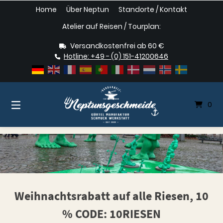
Springe
Home
Über Neptun
Standorte / Kontakt
zum
Inhalt
Atelier auf Reisen / Tourplan:
Versandkostenfrei ab 60 €
Hotline: +49 - (0) 151-41200646
0
Weihnachtsrabatt auf alle Riesen, 10
% CODE: 10RIESEN