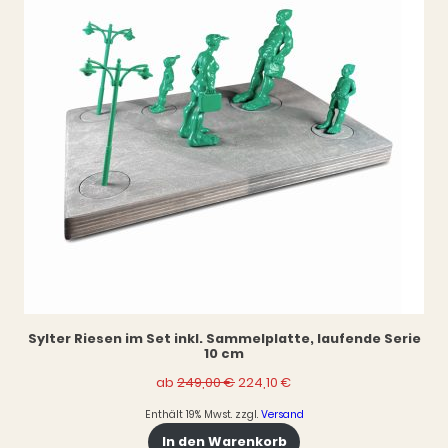
Sylter Riesen im Set inkl. Sammelplatte, laufende Serie
10 cm
Ursprünglicher
Aktueller
ab
249,00
€
224,10
€
Preis
Preis
Enthält 19% Mwst.
zzgl.
Versand
war:
ist:
249,00 €
224,10 €.
In den Warenkorb