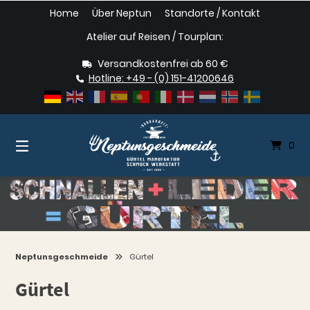
Springe
Home
Über Neptun
Standorte / Kontakt
zum
Inhalt
Atelier auf Reisen / Tourplan:
Versandkostenfrei ab 60 €
Hotline: +49 - (0) 151-41200646
0
Neptunsgeschmeide
Gürtel
Gürtel