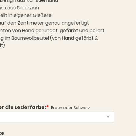
Design aus Künstlerhand
ss aus Silberzinn
ellt in eigener Gießerei
auf den Zentimeter genau angefertigt
nten von Hand gerundet, gefärbt und poliert
ng im Baumwollbeutel (von Hand gefärbt &
t)
er die Lederfarbe:
*
Braun oder Schwarz
te