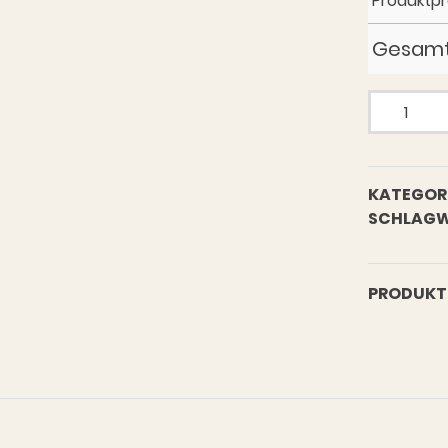
Produktpr
Gesamt
Kleine
Krake
Gürtel
Menge
KATEGORI
SCHLAGW
PRODUKT 