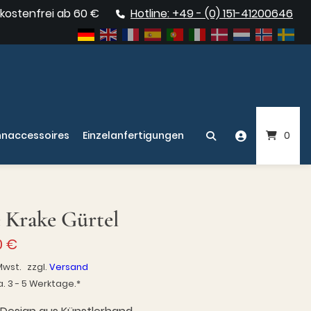
kostenfrei ab 60 €
Hotline: +49 - (0) 151-41200646
naccessoires
Einzelanfertigungen
0
 Krake Gürtel
0
€
Mwst.
zzgl.
Versand
a. 3 - 5 Werktage.*