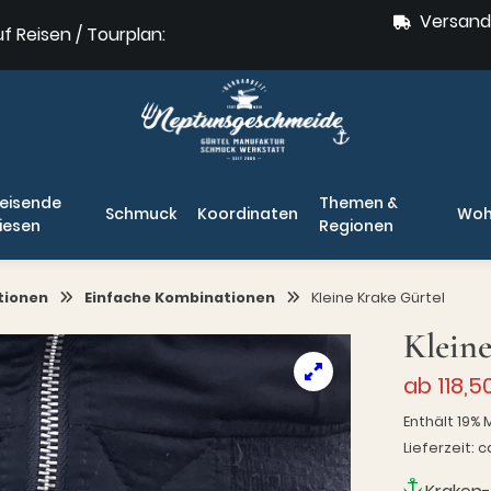
Versand
uf Reisen / Tourplan:
eisende
Themen &
Schmuck
Koordinaten
Woh
iesen
Regionen
tionen
Einfache Kombinationen
Kleine Krake Gürtel
Kleine
ab
118,5
Enthält 19% 
Lieferzeit: c