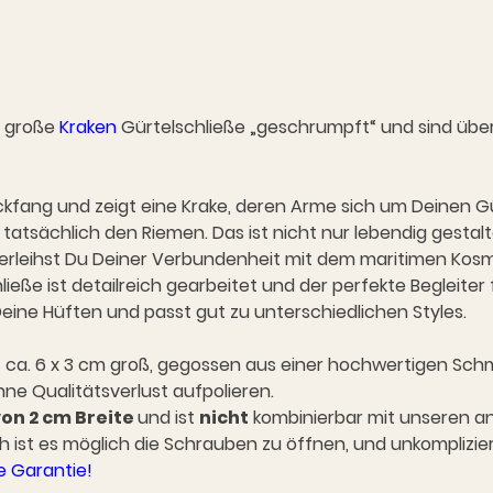
e große
Kraken
Gürtelschließe „geschrumpft“ und sind überg
lickfang und zeigt eine Krake, deren Arme sich um Deinen G
en tatsächlich den Riemen. Das ist nicht nur lebendig ges
erleihst Du Deiner Verbundenheit mit dem maritimen Kosmo
eße ist detailreich gearbeitet und der perfekte Begleiter 
 Deine Hüften und passt gut zu unterschiedlichen Styles.
ist ca. 6 x 3 cm groß, gegossen aus einer hochwertigen Sch
ohne Qualitätsverlust aufpolieren.
on 2 cm Breite
und ist
nicht
kombinierbar mit unseren an
h ist es möglich die Schrauben zu öffnen, und unkomplizie
e Garantie!