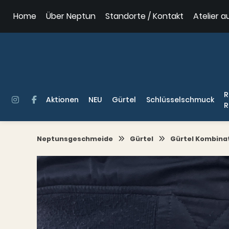
Springe
Home
Über Neptun
Standorte / Kontakt
Atelier a
zum
Inhalt
R
Aktionen
NEU
Gürtel
Schlüsselschmuck
R
Neptunsgeschmeide
Gürtel
Gürtel Kombina