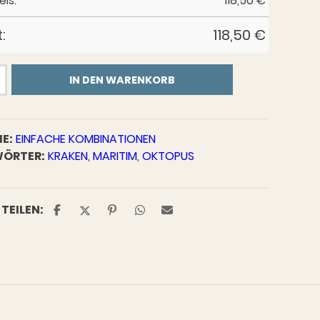
eis:
118,50
€
:
118,50
€
IN DEN WARENKORB
E:
EINFACHE KOMBINATIONEN
ÖRTER:
KRAKEN
,
MARITIM
,
OKTOPUS
TEILEN: