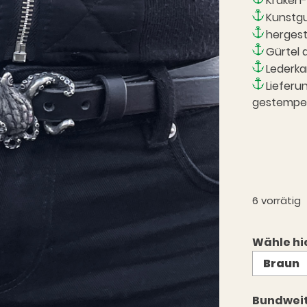
Kraken-
Kunstgu
hergest
Gürtel 
Lederka
Lieferu
gestempel
6 vorrätig
Wähle hi
Bundwei