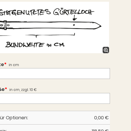
te
*
in cm
ße
*
in cm, zzgl. 10 €
für Optionen:
0,00
€