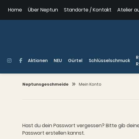
Springe
Home
Über Neptun
Standorte / Kontakt
Atelier a
zum
Inhalt
R
Aktionen
NEU
Gürtel
Schlüsselschmuck
R
Neptunsgeschmeide
Mein Konto
Hast du dein Passwort vergessen? Bitte gib deine
Passwort erstellen kannst.