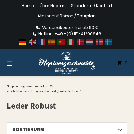
Springe
Home
Über Neptun
Standorte / Kontakt
zum
Inhalt
Atelier auf Reisen / Tourplan:
Versandkostenfrei ab 60 €
Hotline: +49 - (0) 151-41200646
0
Neptunsgeschmeide
Produkte verschlagwortet mit „Leder Robust“
Leder Robust