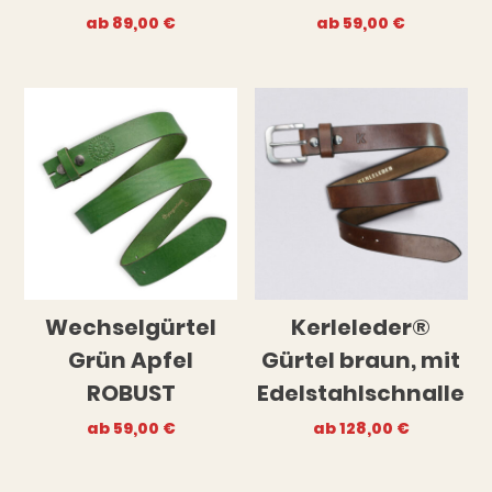
ab
89,00
€
ab
59,00
€
Wechselgürtel
Kerleleder®
Grün Apfel
Gürtel braun, mit
ROBUST
Edelstahlschnalle
ab
59,00
€
ab
128,00
€