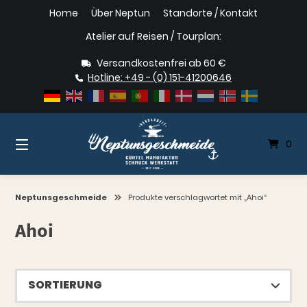
Springe
Home
Über Neptun
Standorte / Kontakt
zum
Inhalt
Atelier auf Reisen / Tourplan:
Versandkostenfrei ab 60 €
Hotline: +49 - (0) 151-41200646
0
Neptunsgeschmeide
Produkte verschlagwortet mit „Ahoi“
Ahoi