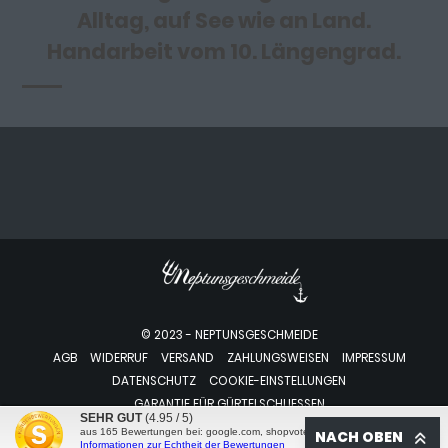
Alltag, auf See wie an Land.
Handarbeit vom 10. Längengrad.
© 2023 - NEPTUNSGESCHMEIDE
AGB
WIDERRUF
VERSAND
ZAHLUNGSWEISEN
IMPRESSUM
DATENSCHUTZ
COOKIE-EINSTELLUNGEN
GARANTIE FÜR GÜRTELSCHLIESSEN
SEHR GUT
(4.95 / 5)
aus
165
Bewertungen bei: google.com, shopvote.de ⓘ
NACH OBEN
VERTRAG WIDERRUFEN
Informationen zur Echtheit der Bewertungen