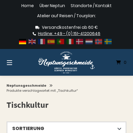
Springe
Home
Über Neptun
Standorte / Kontakt
zum
Inhalt
Atelier auf Reisen / Tourplan:
Versandkostenfrei ab 60 €
Hotline: +49 - (0) 151-41200646
0
Neptunsgeschmeide
Produkte verschlagwortet mit „Tischkultur“
Tischkultur