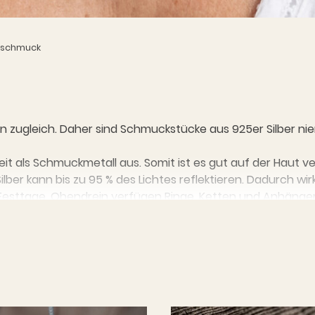
rschmuck
ein zugleich. Daher sind Schmuckstücke aus 925er Silber n
eit als Schmuckmetall aus. Somit ist es gut auf der Haut 
Silber kann bis zu 95 % des Lichtes reflektieren. Dadurch wir
esttage. Obendrein verfügen Ringe, Ketten und Anhänger 
gen nicht wirklich glänzen? Dann bist Du bei unserem Silber
Silber an. Du hast die Wahl! Maritime Motive wie Glaube 