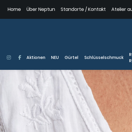
Springe
Home
Über Neptun
Standorte / Kontakt
Atelier a
zum
Inhalt
R
Aktionen
NEU
Gürtel
Schlüsselschmuck
R