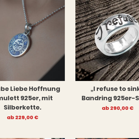
chmuck. Wir werden nach und nach weitere Motive und Schm
be Liebe Hoffnung
„I refuse to sin
ulett 925er, mit
Bandring 925er-S
Silberkette.
ab
290,00
€
ab
229,00
€