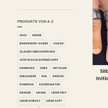
PRODUKTE VON A-Z
AHOI
ANKER
BANDRINGE-SILBER
CHAOS
GLAUBE LIEBE HOFFNUNG
GÜRTELSCHLAUFEN/LOOPS
HAMBURG
HERZ
INITIALEN
Sil
KERLELEDER
KIEL
KNÄUFE
Init
KOMPASS
KOORDINATEN
KRAKEN
KRONE
LEDER FEST
LEDER ROBUST
LEDER SOFT