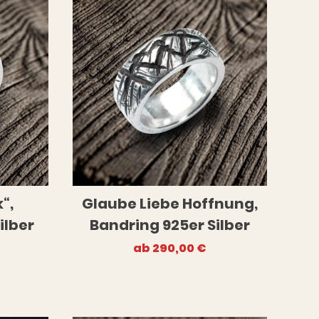
uckstücke in Silber anbieten. Wenn Du einen
k“,
Glaube Liebe Hoffnung,
ilber
Bandring 925er Silber
ab
290,00
€