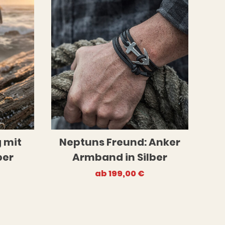
 mit
Neptuns Freund: Anker
ber
Armband in Silber
ab
199,00
€