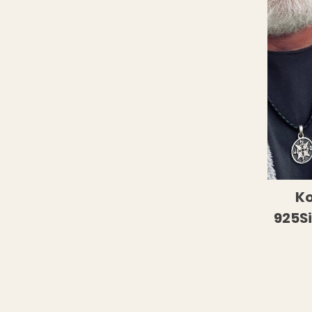
Ko
925S