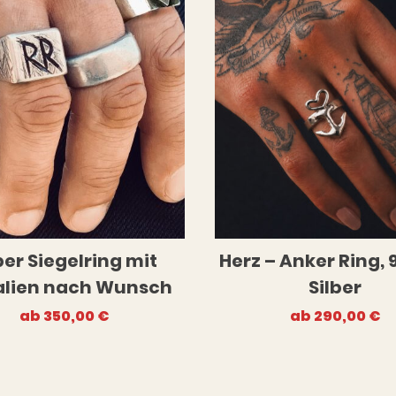
ber Siegelring mit
Herz – Anker Ring, 
ialien nach Wunsch
Silber
ab
350,00
€
ab
290,00
€