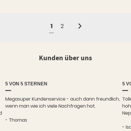
1
2
Kunden über uns
5 VON 5 STERNEN
5 V
Megasuper Kundenservice - auch dann freundlich,
Tol
wenn man wie ich viele Nachfragen hat.
hohe
d
Nep
- Thomas
- Is