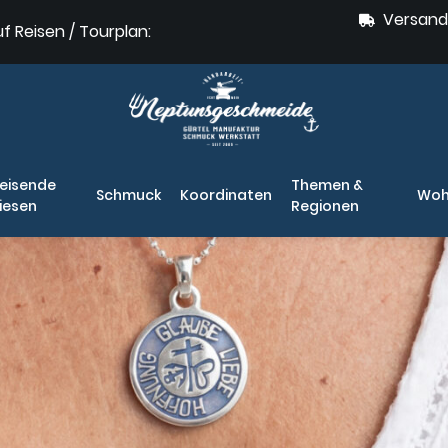
Versand
uf Reisen / Tourplan:
eisende
Themen &
Schmuck
Koordinaten
Woh
iesen
Regionen