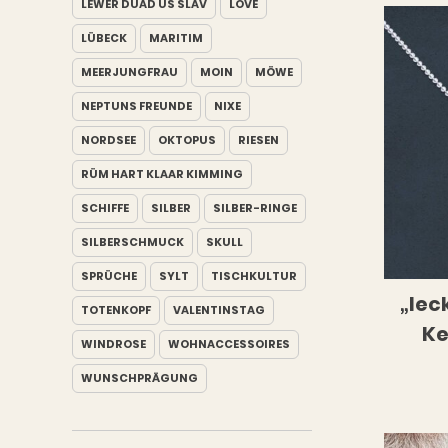
LEWER DUAD ÜS SLAV
LOVE
LÜBECK
MARITIM
MEERJUNGFRAU
MOIN
MÖWE
NEPTUNS FREUNDE
NIXE
NORDSEE
OKTOPUS
RIESEN
RÜM HART KLAAR KIMMING
SCHIFFE
SILBER
SILBER-RINGE
SILBERSCHMUCK
SKULL
SPRÜCHE
SYLT
TISCHKULTUR
„lec
TOTENKOPF
VALENTINSTAG
Ke
WINDROSE
WOHNACCESSOIRES
WUNSCHPRÄGUNG