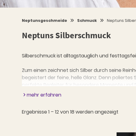
Neptunsgeschmeide
Schmuck
Neptuns Silbe
Neptuns Silberschmuck
Silberschmuck ist alltagstauglich und festtagsf
Zum einen zeichnet sich Silber durch seine Reinh
begeistert der feine, helle Glanz. Denn poliertes 
perfekte Begleiter für besondere Momente und F
Zinn über eine höhere Festigkeit.
mehr erfahren
Unsere schönsten Motive in Silber
Ergebnisse 1 – 12 von 18 werden angezeigt
Du liebst unsere Motive, aber Zinn lässt Deine Au
unserer schönsten Schmuckstücke auch in 925er 