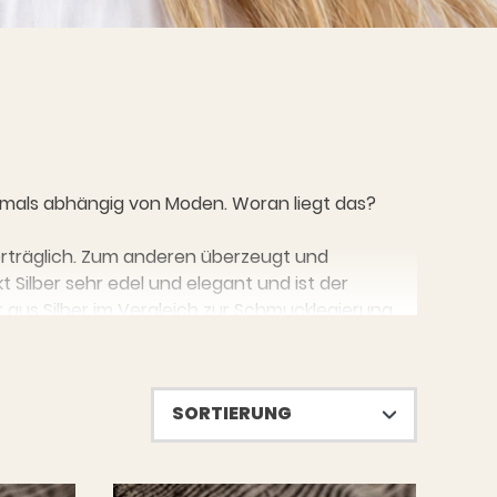
iemals abhängig von Moden. Woran liegt das?
verträglich. Zum anderen überzeugt und
kt Silber sehr edel und elegant und ist der
aus Silber im Vergleich zur Schmucklegierung
schmuck richtig! Hier bieten wir Dir eine Auswahl
Liebe Hoffnung oder Anker sind genauso zu