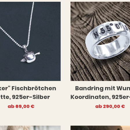
ker“ Fischbrötchen
Bandring mit Wu
tte, 925er-Silber
Koordinaten, 925er
ab
69,00
€
ab
290,00
€