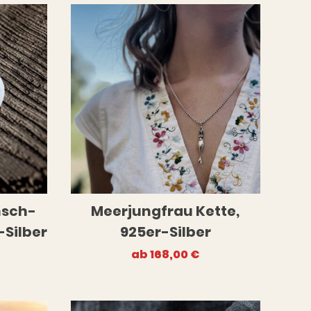
nsch-
Meerjungfrau Kette,
-Silber
925er-Silber
ab
168,00
€