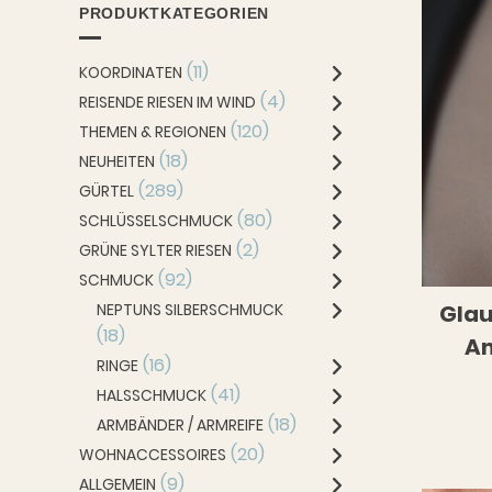
finden wie Siegelringe mit individueller Gravur.
PRODUKTKATEGORIEN
Hier findest Du eine erste Auswahl and Silbers
(11)
KOORDINATEN
besonderen Wunsch hast schreib uns gerne!
(4)
REISENDE RIESEN IM WIND
(120)
THEMEN & REGIONEN
(18)
NEUHEITEN
(289)
GÜRTEL
(80)
SCHLÜSSELSCHMUCK
(2)
GRÜNE SYLTER RIESEN
(92)
SCHMUCK
Glau
NEPTUNS SILBERSCHMUCK
(18)
Am
(16)
RINGE
(41)
HALSSCHMUCK
(18)
ARMBÄNDER / ARMREIFE
(20)
WOHNACCESSOIRES
(9)
ALLGEMEIN