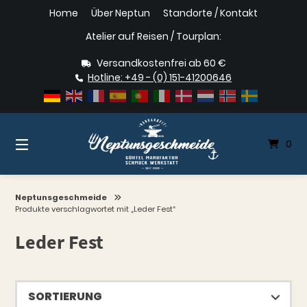
Springe
Home
Über Neptun
Standorte / Kontakt
zum
Inhalt
Atelier auf Reisen / Tourplan:
Versandkostenfrei ab 60 €
Hotline: +49 - (0) 151-41200646
0
Neptunsgeschmeide
Produkte verschlagwortet mit „Leder Fest“
Leder Fest