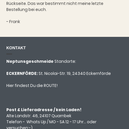
Rückseite. Das war bestimmt nicht meine letzte
Bestellung bei euch.
- Frank
KONTAKT
Neptunsgeschmeide
Standorte:
ECKERNFÖRDE:
St. Nicolai-Str. 19, 24340 Eckernförde
Hier findest Du die ROUTE!
Post & Lieferadresse / kein Laden!
Alte Landstr. 46, 24107 Quarnbek
Telefon -
Whats Up
/ MO - SA 12 - 17 Uhr... oder
versuchen:-)