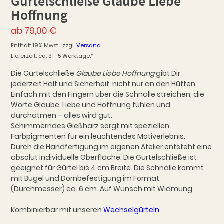
Gürtelschließe Glaube Liebe
Hoffnung
ab
79,00
€
Enthält 19% Mwst.
zzgl.
Versand
Lieferzeit: ca. 3 - 5 Werktage.*
Die Gürtelschließe
Glaube Liebe Hoffnung
gibt Dir
jederzeit Halt und Sicherheit, nicht nur an den Hüften.
Einfach mit den Fingern über die Schnalle streichen, die
Worte Glaube, Liebe und Hoffnung fühlen und
durchatmen – alles wird gut.
Schimmerndes Gießharz sorgt mit speziellen
Farbpigmenten für ein leuchtendes Motiverlebnis.
Durch die Handfertigung im eigenen Atelier entsteht eine
absolut individuelle Oberfläche. Die Gürtelschließe ist
geeignet für Gürtel bis 4 cm Breite. Die Schnalle kommt
mit Bügel und Dornbefestigung im Format
(Durchmesser) ca. 6 cm. Auf Wunsch mit Widmung.
Kombinierbar mit unseren
Wechselgürteln