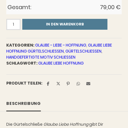
Gesamt:
79,00
€
Gürtelschließe
IN DEN WARENKORB
Glaube
Liebe
Hoffnung
KATEGORIEN:
GLAUBE - LIEBE - HOFFNUNG
,
GLAUBE LIEBE
Menge
HOFFNUNG GÜRTELSCHLIESSEN
,
GÜRTELSCHLIESSEN
,
HANDGEFERTIGTE MOTIV SCHLIESSEN
SCHLAGWORT:
GLAUBE LIEBE HOFFNUNG
PRODUKT TEILEN:
BESCHREIBUNG
Die Gürtelschließe
Glaube Liebe Hoffnung
gibt Dir