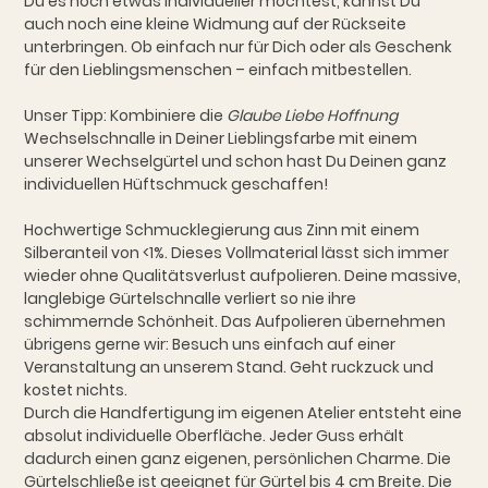
Du es noch etwas individueller möchtest, kannst Du
auch noch eine kleine Widmung auf der Rückseite
unterbringen. Ob einfach nur für Dich oder als Geschenk
für den Lieblingsmenschen – einfach mitbestellen.
Unser Tipp: Kombiniere die
Glaube Liebe Hoffnung
Wechselschnalle in Deiner Lieblingsfarbe mit einem
unserer Wechselgürtel und schon hast Du Deinen ganz
individuellen Hüftschmuck geschaffen!
Hochwertige Schmucklegierung aus Zinn mit einem
Silberanteil von <1%. Dieses Vollmaterial lässt sich immer
wieder ohne Qualitätsverlust aufpolieren. Deine massive,
langlebige Gürtelschnalle verliert so nie ihre
schimmernde Schönheit. Das Aufpolieren übernehmen
übrigens gerne wir: Besuch uns einfach auf einer
Veranstaltung an unserem Stand. Geht ruckzuck und
kostet nichts.
Durch die Handfertigung im eigenen Atelier entsteht eine
absolut individuelle Oberfläche. Jeder Guss erhält
dadurch einen ganz eigenen, persönlichen Charme. Die
Gürtelschließe ist geeignet für Gürtel bis 4 cm Breite. Die