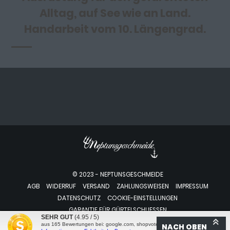
Alltag, auf See wie an Land.
Handarbeit vom 10. Längengrad.
© 2023 - NEPTUNSGESCHMEIDE
AGB
WIDERRUF
VERSAND
ZAHLUNGSWEISEN
IMPRESSUM
DATENSCHUTZ
COOKIE-EINSTELLUNGEN
GARANTIE FÜR GÜRTELSCHLIESSEN
SEHR GUT
(4.95 / 5)
aus
165
Bewertungen bei: google.com, shopvote.de ⓘ
NACH OBEN