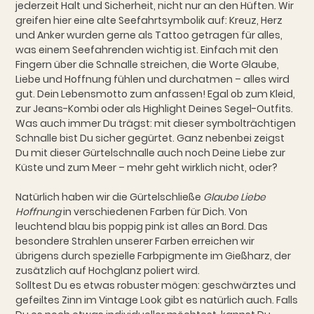
jederzeit Halt und Sicherheit, nicht nur an den Hüften. Wir
greifen hier eine alte Seefahrtsymbolik auf: Kreuz, Herz
und Anker wurden gerne als Tattoo getragen für alles,
was einem Seefahrenden wichtig ist. Einfach mit den
Fingern über die Schnalle streichen, die Worte Glaube,
Liebe und Hoffnung fühlen und durchatmen – alles wird
gut. Dein Lebensmotto zum anfassen! Egal ob zum Kleid,
zur Jeans-Kombi oder als Highlight Deines Segel-Outfits.
Was auch immer Du trägst: mit dieser symbolträchtigen
Schnalle bist Du sicher gegürtet. Ganz nebenbei zeigst
Du mit dieser Gürtelschnalle auch noch Deine Liebe zur
Küste und zum Meer – mehr geht wirklich nicht, oder?
Natürlich haben wir die Gürtelschließe
Glaube Liebe
Hoffnung
in verschiedenen Farben für Dich. Von
leuchtend blau bis poppig pink ist alles an Bord. Das
besondere Strahlen unserer Farben erreichen wir
übrigens durch spezielle Farbpigmente im Gießharz, der
zusätzlich auf Hochglanz poliert wird.
Solltest Du es etwas robuster mögen: geschwärztes und
gefeiltes Zinn im Vintage Look gibt es natürlich auch. Falls