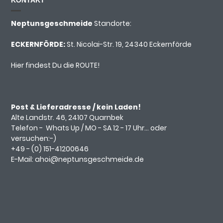
KONTAKT
Neptunsgeschmeide
Standorte:
ECKERNFÖRDE:
St. Nicolai-Str. 19, 24340 Eckernförde
Hier findest Du die ROUTE!
Post & Lieferadresse / kein Laden!
Alte Landstr. 46, 24107 Quarnbek
Telefon -
Whats Up
/ MO - SA 12 - 17 Uhr... oder
versuchen:-)
+49 - (0)
151-41200646
E-Mail:
ahoi@neptunsgeschmeide.d
e