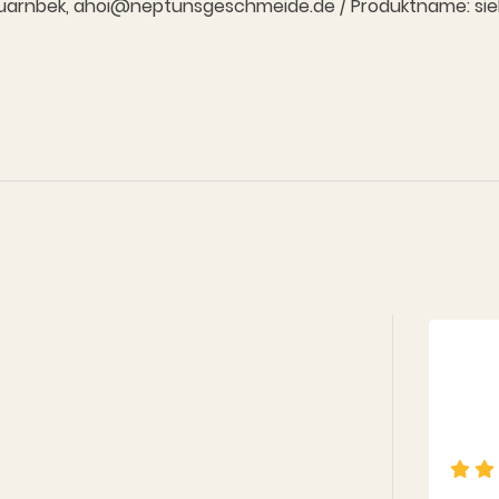
7 Quarnbek, ahoi@neptunsgeschmeide.de / Produktname: siehe 