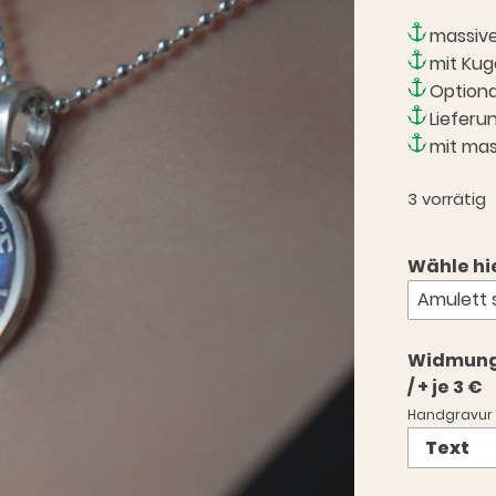
massive
mit Kug
Optiona
Lieferu
mit mas
3 vorrätig
Wähle hi
Amulett s
Widmung a
/ + je 3 €
Handgravur