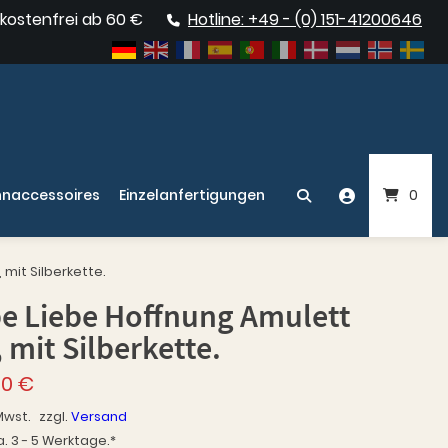
kostenfrei ab 60 €
Hotline: +49 - (0) 151-41200646
naccessoires
Einzelanfertigungen
0
mit Silberkette.
e Liebe Hoffnung Amulett
 mit Silberkette.
00
€
Mwst.
zzgl.
Versand
a. 3 - 5 Werktage.*