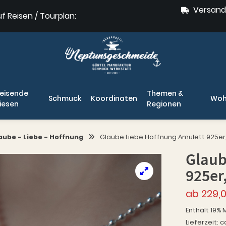
Versand
uf Reisen / Tourplan:
eisende
Themen &
Schmuck
Koordinaten
Woh
iesen
Regionen
aube - Liebe - Hoffnung
Glaube Liebe Hoffnung Amulett 925er, 
Glaub
925er,
ab
229,
Enthält 19% 
Lieferzeit: c