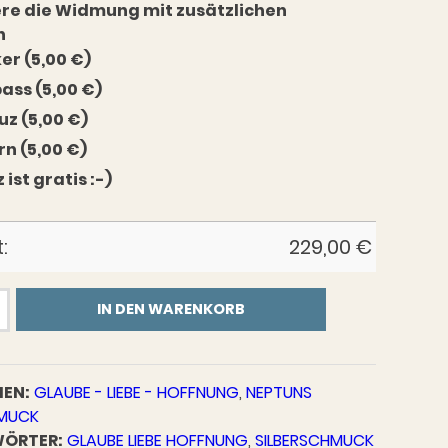
re die Widmung mit zusätzlichen
n
ker (5,00 €)
ss (5,00 €)
uz (5,00 €)
rn (5,00 €)
z ist gratis :-)
:
229,00
€
IN DEN WARENKORB
EN:
GLAUBE - LIEBE - HOFFNUNG
,
NEPTUNS
HMUCK
ÖRTER:
GLAUBE LIEBE HOFFNUNG
,
SILBERSCHMUCK
.