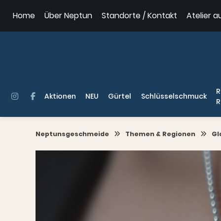
Springe
Home
Über Neptun
Standorte / Kontakt
Atelier a
zum
Inhalt
R
Aktionen
NEU
Gürtel
Schlüsselschmuck
R
Neptunsgeschmeide
Themen & Regionen
Gl