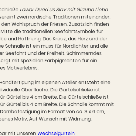
lschließe
Lewer Duad üs Slav mit Glaube Liebe
vereint zwei nordische Traditionen miteinander.
den Wahlspruch der Friesen. Zusätzlich finden
r Mitte die traditionellen Seefahrtsymbole für
ebe und Hoffnung: Das Kreuz, das Herz und der
se Schnalle ist ein muss für Nordlichter und alle
er Seefahrt und der Freiheit. Schimmerndes
orgt mit speziellen Farbpigmenten für ein
s Motiverlebnis.
Handfertigung im eigenen Atelier entsteht eine
dividuelle Oberfläche. Die Gürtelschließe ist
ür Gürtel bis 4 cm Breite. Die Gürtelschließe ist
ür Gürtel bis 4 cm Breite. Die Schnalle kommt mit
 Dornbefestigung im Format von ca. 8 x 6 cm,
abenes Motiv. Auf Wunsch mit Widmung.
bar mit unseren
Wechselgürteln