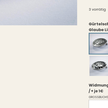
3 vorrätig
Gürtelsc
Glaube L
Widmung a
/ + je 1€
GROSSBUCHS