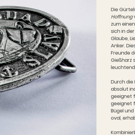
Die Gürte
Hoffnung
zum einen 
sich in de
Glaube, Li
Anker. Die
Freunde d
Gießharz s
leuchtende
Durch die 
absolut in
geeignet f
geeignet f
Bügel und
oval, erh
Kombinier