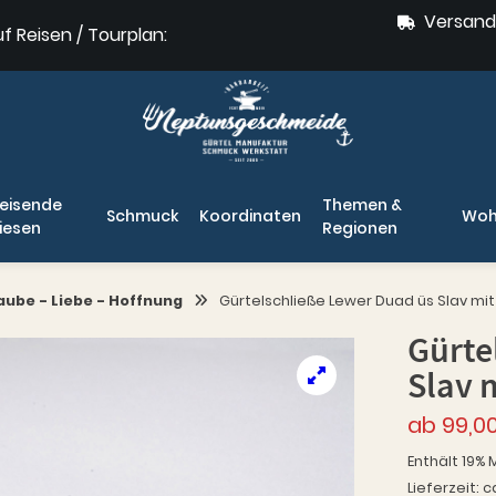
Versand
uf Reisen / Tourplan:
eisende
Themen &
Schmuck
Koordinaten
Woh
iesen
Regionen
aube - Liebe - Hoffnung
Gürtelschließe Lewer Duad üs Slav mi
Gürte
Slav 
ab
99,0
Enthält 19% 
Lieferzeit: c