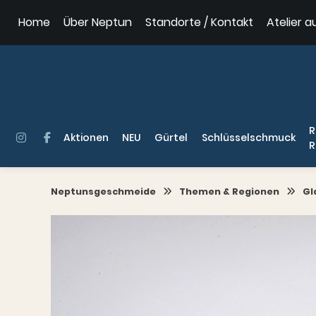
Springe
Home
Über Neptun
Standorte / Kontakt
Atelier a
zum
Inhalt
R
Aktionen
NEU
Gürtel
Schlüsselschmuck
R
Neptunsgeschmeide
Themen & Regionen
Gl