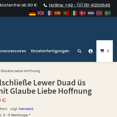
kostenfrei ab 60 €
Hotline: +49 - (0) 151-41200646
naccessoires
Einzelanfertigungen
0
t Glaube Liebe Hoffnung
lschließe Lewer Duad üs
mit Glaube Liebe Hoffnung
0
€
Mwst.
zzgl.
Versand
a. 3 - 5 Werktage.*