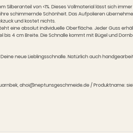
Silberanteil von <1%. Dieses Vollmaterial lässt sich immer
nie ihre schimmernde Schönheit. Das Aufpolieren übernehm
kzuck und kostet nichts.
teht eine absolut individuelle Oberfläche. Jeder Guss erh
el bis 4 cm Breite. Die Schnalle kommt mit Bügel und Dornb
 Deine neue Lieblingsschnalle. Natürlich auch handgearbei
7 Quarnbek, ahoi@neptunsgeschmeide.de / Produktname: siehe 