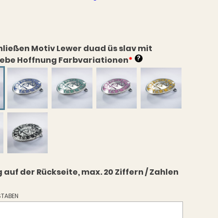
hließen Motiv Lewer duad üs slav mit
?
iebe Hoffnung Farbvariationen
*
uf der Rückseite, max. 20 Ziffern / Zahlen
TABEN