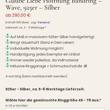
Glaube Liebe Hoffnung Bandring –
Wave, 925er – Silber
ab
290,00
€
Enthält 19% Mwst.
zzgl.
Versand
Lieferzeit: ca. 3 - 5 Werktage.*
Auf Maß in massivem 925er-Silber handgefertigt
Bringt dauerhaft Glanz in Dein Leben!
individuelle Widmung möglich!
Handprägung: jedes Exemplar ein Unikat
Immer wieder polierbar, da Vollmaterial
Inklusive Ringgarage = Schmuckschatulle 🎁
4 vorrätig (kann nachbestellt werden)
925er - Silber, ca. 5-8 Werktage Lieferzeit.
Wähle hier die gewünschte Ringgröße 45 - 78 aus:
*
in 0,5 er Schritten