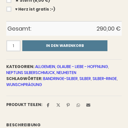
★ Stern (6,00 €)
♥︎ Herz ist gratis :-)
Gesamt:
290,00
€
Glaube
IN DEN WARENKORB
Liebe
Hoffnung
Bandring
KATEGORIEN:
ALLGEMEIN
,
GLAUBE - LIEBE - HOFFNUNG
,
-
NEPTUNS SILBERSCHMUCK
,
NEUHEITEN
Wave,
SCHLAGWÖRTER:
BANDRINGE-SILBER
,
SILBER
,
SILBER-RINGE
,
925er
WUNSCHPRÄGUNG
-
Silber
Menge
PRODUKT TEILEN:
BESCHREIBUNG