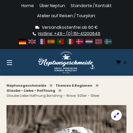
Springe
Home
Über Neptun
Standorte / Kontakt
zum
Inhalt
Atelier auf Reisen / Tourplan:
Versandkostenfrei ab 60 €
Hotline: +49 - (0) 151-41200646
0
Neptunsgeschmeide
Themen & Regionen
Glaube - Liebe - Hoffnung
Glaube Liebe Hoffnung Bandring – Wave, 925er – Silber