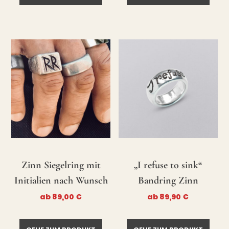
Zinn Siegelring mit
„I refuse to sink“
Initialien nach Wunsch
Bandring Zinn
ab
89,00
€
ab
89,90
€