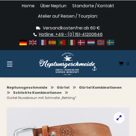
Springe
Home
Über Neptun
Standorte / Kontakt
zum
Inhalt
Atelier auf Reisen / Tourplan:
Versandkostenfrei ab 60 €
Hotline: +49 - (0) 151-41200646
0
Neptunsgeschmeide
Gürtel
Gürtel Kombinationen
Schlichte Kombinationen
Gürtel Nussbraun mit Schnalle „Rehling“