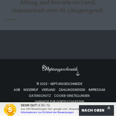
Alltag, auf See wie an Land.
Handarbeit vom 10. Längengrad.
© 2023 - NEPTUNSGESCHMEIDE
AGB
WIDERRUF
VERSAND
ZAHLUNGSWEISEN
IMPRESSUM
DATENSCHUTZ
COOKIE-EINSTELLUNGEN
GARANTIE FÜR GÜRTELSCHLIESSEN
SEHR GUT
(4.95 / 5)
aus
165
Bewertungen bei: google.com, shopvote.de ⓘ
NACH OBEN
VERTRAG WIDERRUFEN
Informationen zur Echtheit der Bewertungen