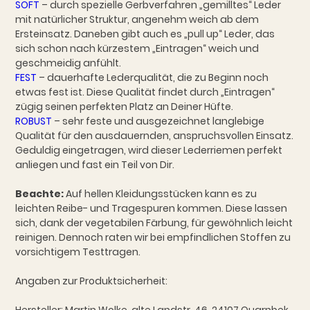
SOFT
– durch spezielle Gerbverfahren „gemilltes“ Leder
mit natürlicher Struktur, angenehm weich ab dem
Ersteinsatz. Daneben gibt auch es „pull up“ Leder, das
sich schon nach kürzestem „Eintragen“ weich und
geschmeidig anfühlt.
FEST
– dauerhafte Lederqualität, die zu Beginn noch
etwas fest ist. Diese Qualität findet durch „Eintragen“
zügig seinen perfekten Platz an Deiner Hüfte.
ROBUST
– sehr feste und ausgezeichnet langlebige
Qualität für den ausdauernden, anspruchsvollen Einsatz.
Geduldig eingetragen, wird dieser Lederriemen perfekt
anliegen und fast ein Teil von Dir.
Beachte:
Auf hellen Kleidungsstücken kann es zu
leichten Reibe- und Tragespuren kommen. Diese lassen
sich, dank der vegetabilen Färbung, für gewöhnlich leicht
reinigen. Dennoch raten wir bei empfindlichen Stoffen zu
vorsichtigem Testtragen.
Angaben zur Produktsicherheit:
Hersteller: Martin Wolke, alte Landstr. 46, 24107 Quarnbek,