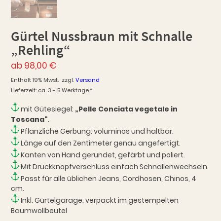
Gürtel Nussbraun mit Schnalle
„Rehling“
ab
98,00
€
Enthält 19% Mwst.
zzgl.
Versand
Lieferzeit: ca. 3 - 5 Werktage.*
mit Gütesiegel:
„Pelle Conciata vegetale in
Toscana“
.
Pflanzliche Gerbung: voluminös und haltbar.
Länge auf den Zentimeter genau angefertigt.
Kanten von Hand gerundet, gefärbt und poliert.
Mit Druckknopfverschluss einfach Schnallenwechseln.
Passt für alle üblichen Jeans, Cordhosen, Chinos, 4
cm.
Inkl. Gürtelgarage: verpackt im gestempelten
Baumwollbeutel