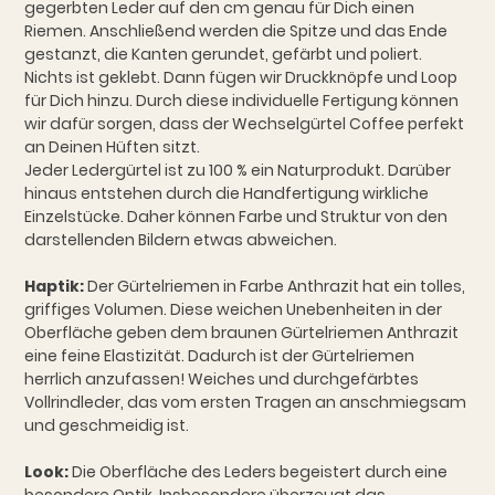
gegerbten Leder auf den cm genau für Dich einen
Riemen. Anschließend werden die Spitze und das Ende
gestanzt, die Kanten gerundet, gefärbt und poliert.
Nichts ist geklebt. Dann fügen wir Druckknöpfe und Loop
für Dich hinzu. Durch diese individuelle Fertigung können
wir dafür sorgen, dass der Wechselgürtel Coffee perfekt
an Deinen Hüften sitzt.
Jeder Ledergürtel ist zu 100 % ein Naturprodukt. Darüber
hinaus entstehen durch die Handfertigung wirkliche
Einzelstücke. Daher können Farbe und Struktur von den
darstellenden Bildern etwas abweichen.
Haptik:
Der Gürtelriemen in Farbe Anthrazit hat ein tolles,
griffiges Volumen. Diese weichen Unebenheiten in der
Oberfläche geben dem braunen Gürtelriemen Anthrazit
eine feine Elastizität. Dadurch ist der Gürtelriemen
herrlich anzufassen! Weiches und durchgefärbtes
Vollrindleder, das vom ersten Tragen an anschmiegsam
und geschmeidig ist.
Look:
Die Oberfläche des Leders begeistert durch eine
besondere Optik. Insbesondere überzeugt das