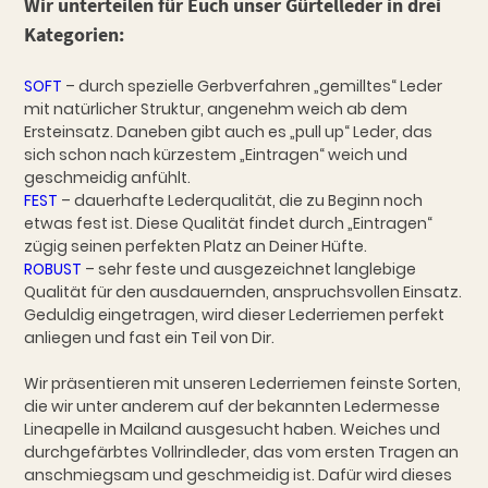
Wir unterteilen für Euch unser Gürtelleder in drei
Kategorien:
SOFT
– durch spezielle Gerbverfahren „gemilltes“ Leder
mit natürlicher Struktur, angenehm weich ab dem
Ersteinsatz. Daneben gibt auch es „pull up“ Leder, das
sich schon nach kürzestem „Eintragen“ weich und
geschmeidig anfühlt.
FEST
– dauerhafte Lederqualität, die zu Beginn noch
etwas fest ist. Diese Qualität findet durch „Eintragen“
zügig seinen perfekten Platz an Deiner Hüfte.
ROBUST
– sehr feste und ausgezeichnet langlebige
Qualität für den ausdauernden, anspruchsvollen Einsatz.
Geduldig eingetragen, wird dieser Lederriemen perfekt
anliegen und fast ein Teil von Dir.
Wir präsentieren mit unseren Lederriemen feinste Sorten,
die wir unter anderem auf der bekannten Ledermesse
Lineapelle in Mailand ausgesucht haben. Weiches und
durchgefärbtes Vollrindleder, das vom ersten Tragen an
anschmiegsam und geschmeidig ist. Dafür wird dieses