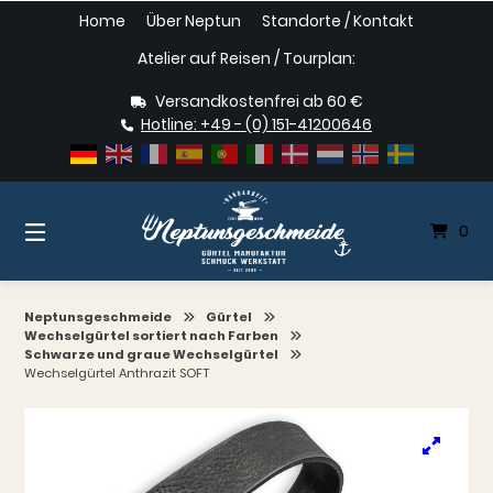
Springe
Home
Über Neptun
Standorte / Kontakt
zum
Inhalt
Atelier auf Reisen / Tourplan:
Versandkostenfrei ab 60 €
Hotline: +49 - (0) 151-41200646
0
Neptunsgeschmeide
Gürtel
Wechselgürtel sortiert nach Farben
Schwarze und graue Wechselgürtel
Wechselgürtel Anthrazit SOFT