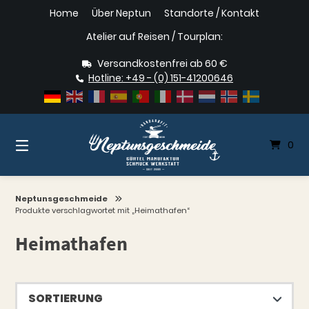
Springe
Home
Über Neptun
Standorte / Kontakt
zum
Inhalt
Atelier auf Reisen / Tourplan:
Versandkostenfrei ab 60 €
Hotline: +49 - (0) 151-41200646
0
Neptunsgeschmeide
Produkte verschlagwortet mit „Heimathafen“
Heimathafen