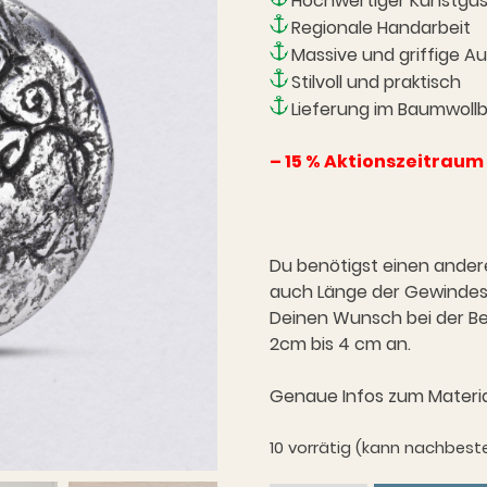
Hochwertiger Kunstgu
Regionale Handarbeit
Massive und griffige A
Stilvoll und praktisch
Lieferung im Baumwoll
– 15 % Aktionszeitraum 
Du benötigst einen ande
auch Länge der Gewindest
Deinen Wunsch bei der Bes
2cm bis 4 cm an.
Genaue Infos zum Materia
10 vorrätig (kann nachbeste