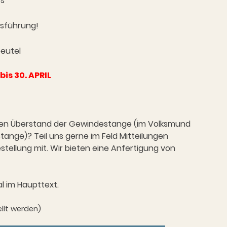
ss
usführung!
beutel
bis 30. APRIL
ren Überstand der Gewindestange (im Volksmund
ange)? Teil uns gerne im Feld Mitteilungen
tellung mit. Wir bieten eine Anfertigung von
l im Haupttext.
llt werden)