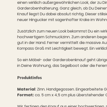
einen wirklich außergewöhnlichen Look, der zu Dir
Garderobenhalterung. Ganz gleich, ob Du Deinen
Knauf liegst Du dabei absolut richtig. Dieser stil
neuer Hingucker mit sagenhafter Krake im Wohn-
Zusätzlich zum neuen Look bekommst Du ein wirkl
hochwertigem Schmuckzinn. Zum anderen begeiste
gut in der Hand. Ferner vermittelt die massive 
Kompass Groß mit Leichtigkeit bewegt. Ein wirkli
So ein Möbel- oder Garderobenknauf geht übrigen
in Deine Wohnung, das Segelboot oder die Feri
Produktinfos
Material
: Zinn. Handgegossen. Eingearbeitete 
Format:
ca. 5 cm x 4,5 cm plus überstehender
Wir fertigen den Knauf aus einer hochwertigen, s