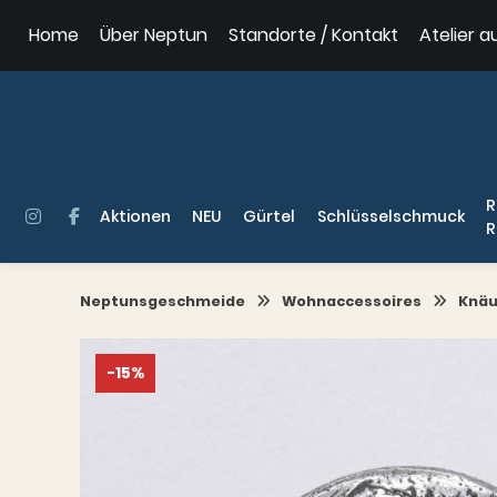
Springe
Home
Über Neptun
Standorte / Kontakt
Atelier a
zum
Inhalt
R
Aktionen
NEU
Gürtel
Schlüsselschmuck
R
Neptunsgeschmeide
Wohnaccessoires
Knäu
-15%