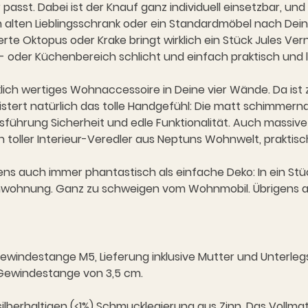
 passt. Dabei ist der Knauf ganz individuell einsetzbar, un
 alten Lieblingsschrank oder ein Standardmöbel nach Dei
isierte Oktopus oder Krake bringt wirklich ein Stück Jules V
 oder Küchenbereich schlicht und einfach praktisch und l
ich wertiges Wohnaccessoire in Deine vier Wände. Da ist 
rt natürlich das tolle Handgefühl: Die matt schimmernde
Ausführung Sicherheit und edle Funktionalität. Auch mass
ch toller Interieur-Veredler aus Neptuns Wohnwelt, praktis
s auch immer phantastisch als einfache Deko: In ein Stück
enwohnung. Ganz zu schweigen vom Wohnmobil. Übrigens a
Gewindestange M5, Lieferung inklusive Mutter und Unterleg
 Gewindestange von 3,5 cm.
ilberhaltigen (<1%) Schmucklegierung aus Zinn. Das Vollmat