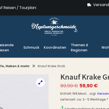
Versand
uf Reisen / Tourplan:
eisende
Themen &
Schmuck
Koordinaten
Woh
iesen
Regionen
fe, Haken & mehr
Knauf Krake Groß
Knauf Krake G
Ursprünglich
Aktue
69,90
€
59,90
€
Preis
Preis
Enthält 19% Mwst.
zzgl.
Versan
war:
ist:
Lieferzeit: ca. 3 - 5 Werktage.*
69,90 €
59,9