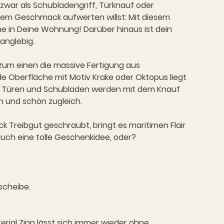
d zwar als Schubladengriff, Türknauf oder
nem Geschmack aufwerten willst: Mit diesem
erne in Deine Wohnung! Darüber hinaus ist dein
anglebig.
zum einen die massive Fertigung aus
 Oberfläche mit Motiv Krake oder Oktopus liegt
ive Türen und Schubladen werden mit dem Knauf
ch und schön zugleich.
 Treibgut geschraubt, bringt es maritimen Flair
uch eine tolle Geschenkidee, oder?
scheibe.
erial Zinn lässt sich immer wieder ohne