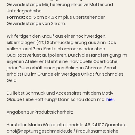
Gewindestange M5, Lieferung inklusive Mutter und
Unterlegscheibe.
Format:
ca. 5 cm x 4,5 cm plus überstehender
Gewindestange von 3,5 cm.
Wir fertigen den Knauf aus einer hochwertigen,
silberhaltigen (<1%) Schmucklegierung aus Zinn. Das
Vollmaterial Zinn lässt sich immer wieder ohne
Qualitätsverlust aufpolieren. Durch die Handfertigung im
eigenen Atelier entsteht eine individuelle Oberfläche,
jeder Guss erhält einen persönlichen Charme. Somit
erhältst Du im Grunde ein wertiges Unikat für schmales
Geld.
Du liebst Schmuck und Accessoires mit dem Motiv
Glaube Liebe Hoffnung? Dann schau doch mal
hier.
Angaben zur Produktsicherheit:
Hersteller: Martin Wolke, alte Landstr. 46, 24107 Quarnbek,
ahoi@neptunsgeschmeide.de / Produktname: siehe