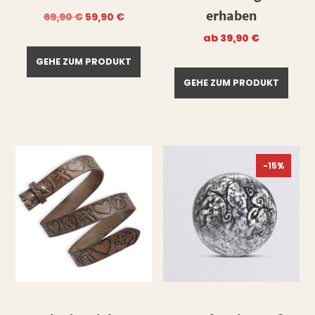
erhaben
Ursprünglicher
Aktueller
69,90
€
59,90
€
Preis
Preis
war:
ist:
ab
39,90
€
69,90 €
59,90 €.
GEHE ZUM PRODUKT
GEHE ZUM PRODUKT
-15%