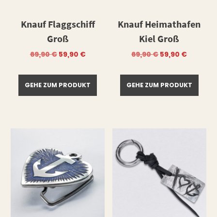
Knauf Flaggschiff
Knauf Heimathafen
Groß
Kiel Groß
Ursprünglicher
Aktueller
Ursprüngliche
Aktuell
69,90
€
59,90
€
69,90
€
59,90
€
Preis
Preis
Preis
Preis
war:
ist:
war:
ist:
69,90 €
59,90 €.
69,90 €
59,90 €.
GEHE ZUM PRODUKT
GEHE ZUM PRODUKT