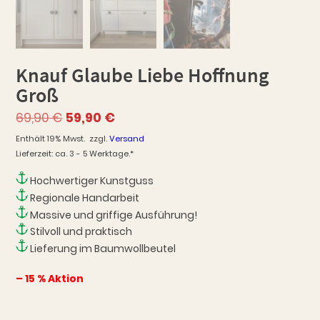
Knauf Glaube Liebe Hoffnung
Groß
Ursprünglicher
Aktueller
69,90
€
59,90
€
Preis
Preis
Enthält 19% Mwst.
zzgl.
Versand
war:
ist:
Lieferzeit: ca. 3 - 5 Werktage.*
69,90 €
59,90 €.
Hochwertiger Kunstguss
Regionale Handarbeit
Massive und griffige Ausführung!
Stilvoll und praktisch
Lieferung im Baumwollbeutel
– 15 % Aktion