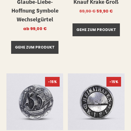
Glaube-Liebe-
Knauf Krake Groß
Hoffnung Symbole
Ursprüngliche
Aktuell
69,90
€
59,90
€
Preis
Preis
Wechselgürtel
war:
ist:
69,90 €
59,90 €.
ab
99,00
€
GEHE ZUM PRODUKT
GEHE ZUM PRODUKT
-15%
-15%