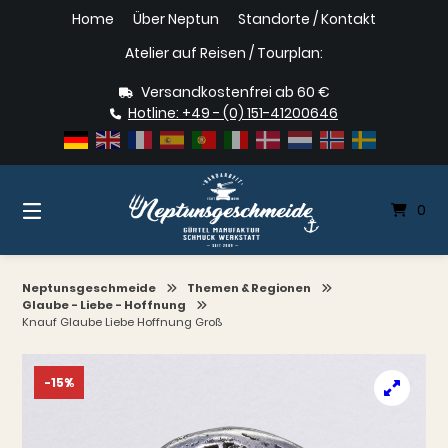
Springe
Home
Über Neptun
Standorte / Kontakt
zum
Inhalt
Atelier auf Reisen / Tourplan:
Versandkostenfrei ab 60 €
Hotline: +49 - (0) 151-41200646
0
Neptunsgeschmeide
Themen & Regionen
Glaube - Liebe - Hoffnung
Knauf Glaube Liebe Hoffnung Groß
-15%