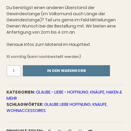
Du benötigst einen anderen Überstand der
Gewindestange (im Volksmund auch Länge der
Gewindestange)? Teil uns gerne im Feld Mitteilungen
Deinen Wunsch bei der Bestellung mit. Wir bieten eine
Anfertigung von 2cm bis 4 cm an.
Genaue Infos zum Material im Haupttext.
10 vorrätig (kann nachbestellt werden)
Knauf
IN DEN WARENKORB
Glaube
Liebe
Hoffnung
KATEGORIEN:
GLAUBE - LIEBE - HOFFNUNG
,
KNÄUFE, HAKEN &
Groß
MEHR
Menge
SCHLAGWÖRTER:
GLAUBE LIEBE HOFFNUNG
,
KNÄUFE
,
WOHNACCESSOIRES
PRODUKT TEILEN: