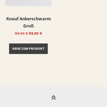
Knauf Ankerschwarm
Groß
Ursprünglicher
Aktueller
69,90
€
59,90
€
Preis
Preis
war:
ist:
69,90 €
59,90 €.
GEHE ZUM PRODUKT