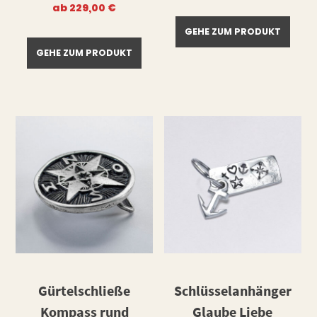
war:
ist:
ab
229,00
€
69,90 €
59,90 €.
GEHE ZUM PRODUKT
GEHE ZUM PRODUKT
Gürtelschließe
Schlüsselanhänger
Kompass rund
Glaube Liebe