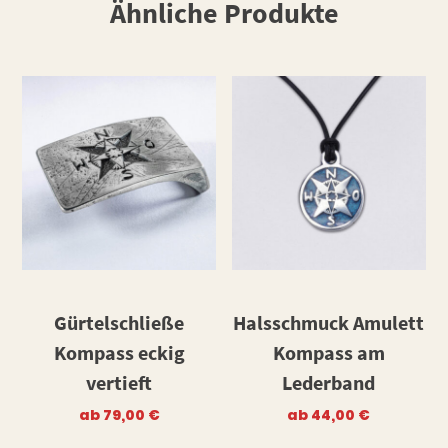
Ähnliche Produkte
Gürtelschließe
Halsschmuck Amulett
Kompass eckig
Kompass am
vertieft
Lederband
ab
79,00
€
ab
44,00
€