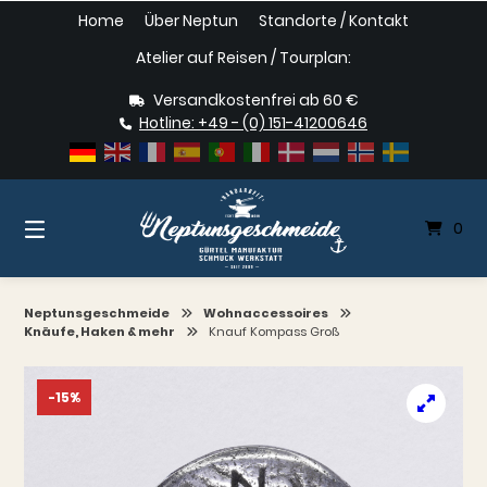
Springe
Home
Über Neptun
Standorte / Kontakt
zum
Inhalt
Atelier auf Reisen / Tourplan:
Versandkostenfrei ab 60 €
Hotline: +49 - (0) 151-41200646
0
Neptunsgeschmeide
Wohnaccessoires
Knäufe, Haken & mehr
Knauf Kompass Groß
-15%