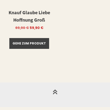
Knauf Glaube Liebe
Hoffnung Groß
Ursprünglicher
Aktueller
69,90
€
59,90
€
Preis
Preis
war:
ist:
69,90 €
59,90 €.
GEHE ZUM PRODUKT