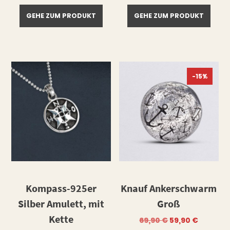
GEHE ZUM PRODUKT
GEHE ZUM PRODUKT
-15%
Kompass-925er
Knauf Ankerschwarm
Silber Amulett, mit
Groß
Kette
Ursprüngliche
Aktuell
69,90
€
59,90
€
Preis
Preis