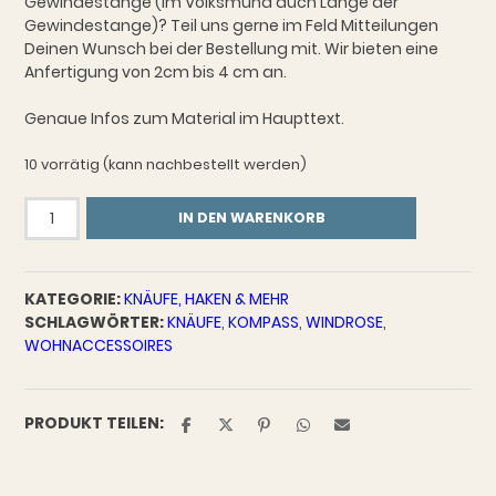
Gewindestange (im Volksmund auch Länge der
Gewindestange)? Teil uns gerne im Feld Mitteilungen
Deinen Wunsch bei der Bestellung mit. Wir bieten eine
Anfertigung von 2cm bis 4 cm an.
Genaue Infos zum Material im Haupttext.
10 vorrätig (kann nachbestellt werden)
Knauf
IN DEN WARENKORB
Kompass
Groß
Menge
KATEGORIE:
KNÄUFE, HAKEN & MEHR
SCHLAGWÖRTER:
KNÄUFE
,
KOMPASS
,
WINDROSE
,
WOHNACCESSOIRES
PRODUKT TEILEN: