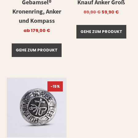
Gebamsel®
Knauf Anker Groß
Kronenring, Anker
Ursprüngliche
Aktuell
69,90
€
59,90
€
Preis
Preis
und Kompass
war:
ist:
69,90 €
59,90 €.
ab
179,00
€
GEHE ZUM PRODUKT
GEHE ZUM PRODUKT
-15%