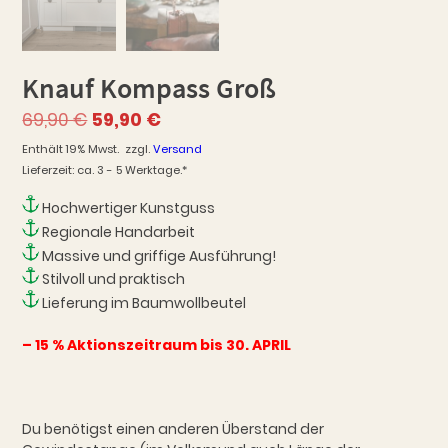
Knauf Kompass Groß
Ursprünglicher
Aktueller
69,90
€
59,90
€
Preis
Preis
Enthält 19% Mwst.
zzgl.
Versand
war:
ist:
Lieferzeit: ca. 3 - 5 Werktage.*
69,90 €
59,90 €.
Hochwertiger Kunstguss
Regionale Handarbeit
Massive und griffige Ausführung!
Stilvoll und praktisch
Lieferung im Baumwollbeutel
– 15 % Aktionszeitraum bis 30. APRIL
Du benötigst einen anderen Überstand der