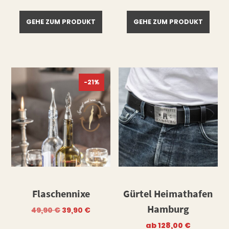
GEHE ZUM PRODUKT
GEHE ZUM PRODUKT
-21%
Flaschennixe
Gürtel Heimathafen
Hamburg
Ursprünglicher
Aktueller
49,90
€
39,90
€
Preis
Preis
war:
ist:
ab
128,00
€