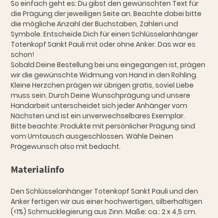
So einfach geht es: Du gibst den gewünschten Text für
die Prägung der jeweiligen Seite an. Beachte dabei bitte
die mögliche Anzahl der Buchstaben, Zahlen und
Symbole. Entscheide Dich für einen Schlüsselanhänger
Totenkopf Sankt Pauli mit oder ohne Anker. Das war es
schon!
Sobald Deine Bestellung bei uns eingegangen ist, prägen
wir die gewünschte Widmung von Hand in den Rohling.
Kleine Herzchen prägen wir übrigen gratis, soviel Liebe
muss sein. Durch Deine Wunschprägung und unsere
Handarbeit unterscheidet sich jeder Anhänger vom
Nächsten und ist ein unverwechselbares Exemplar.
Bitte beachte: Produkte mit persönlicher Prägung sind
vom Umtausch ausgeschlossen. Wähle Deinen
Prägewunsch also mit bedacht.
Materialinfo
Den Schlüsselanhänger Totenkopf Sankt Pauli und den
Anker fertigen wir aus einer hochwertigen, silberhaltigen
(<1%) Schmucklegierung aus Zinn. Maße: ca.: 2 x 4,5 cm.