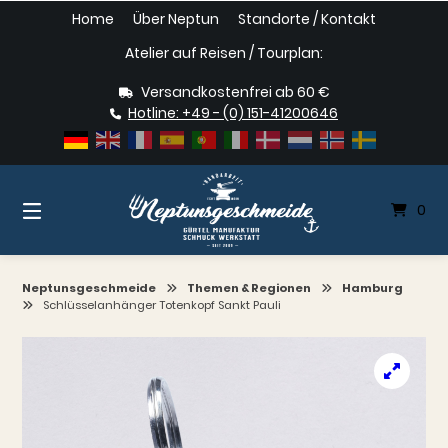
Springe
Home
Über Neptun
Standorte / Kontakt
zum
Inhalt
Atelier auf Reisen / Tourplan:
Versandkostenfrei ab 60 €
Hotline: +49 - (0) 151-41200646
0
Neptunsgeschmeide
Themen & Regionen
Hamburg
Schlüsselanhänger Totenkopf Sankt Pauli