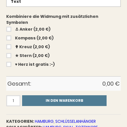
Kombiniere die Widmung mit zusätzlichen
Symbolen
⚓︎ Anker (2,00 €)
Kompass (2,00 €)
✟ Kreuz (2,00 €)
★ Stern (2,00 €)
♥︎ Herz ist gratis :-)
Gesamt:
0,00
€
Schlüsselanhänger
IN DEN WARENKORB
Totenkopf
Sankt
Pauli
KATEGORIEN:
HAMBURG
,
SCHLÜSSELANHÄNGER
Menge