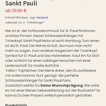
Sankt Pauli
ab
29,90
€
Enthält 19% Mwst.
zzgl.
Versand
Lieferzeit: ca. 3 - 5 Werktage.*
Hier ist er, der Schlüsselschmuck für St. Pauli Piratinnen
und Kiez Prinzen. Dieser Schlüsselanhänger mit
Totenkopf Sankt Pauli Motiv ist echt Hamburg. Zum einen
ist da St. Pauli. Der Name ist Kult, da muss man nicht
mehr zu sagen. Zum anderen begeistert der Totenkopf,
Symbol für St. Pauli und das Hafenleben. Kauf ihn für Dich
oder schlicht für einen Lieblingsmenschen mit einer
Leidenschaft für starke Auftritte.
Tolles I-Tüpfelchen: Der kleine Anker, den Du wahlweise
mit ordern kannst. Kurz gesagt: der perfekte
Schlüsselanhänger für Sankt Pauli Fans.
Zusätzlich wählst Du
Deine Wunschprägung
: Wie wäre
es mit einer kleinen Liebeserklärung auf der Rückseite? So
kannst Du Dein Präsent wirklich persönlich gestalten.
Produktinfo