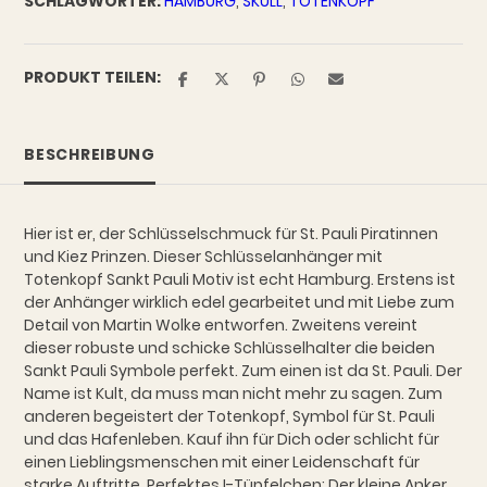
SCHLAGWÖRTER:
HAMBURG
,
SKULL
,
TOTENKOPF
PRODUKT TEILEN:
BESCHREIBUNG
Hier ist er, der Schlüsselschmuck für St. Pauli Piratinnen
und Kiez Prinzen. Dieser Schlüsselanhänger mit
Totenkopf Sankt Pauli Motiv ist echt Hamburg. Erstens ist
der Anhänger wirklich edel gearbeitet und mit Liebe zum
Detail von Martin Wolke entworfen. Zweitens vereint
dieser robuste und schicke Schlüsselhalter die beiden
Sankt Pauli Symbole perfekt. Zum einen ist da St. Pauli. Der
Name ist Kult, da muss man nicht mehr zu sagen. Zum
anderen begeistert der Totenkopf, Symbol für St. Pauli
und das Hafenleben. Kauf ihn für Dich oder schlicht für
einen Lieblingsmenschen mit einer Leidenschaft für
starke Auftritte. Perfektes I-Tüpfelchen: Der kleine Anker,