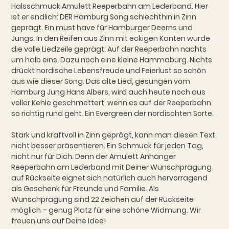
Halsschmuck Amulett Reeperbahn am Lederband. Hier
ist er endlich: DER Hamburg Song schlechthin in Zinn
geprägt. Ein must have für Hamburger Deerns und
Jungs. In den Reifen aus Zinn mit eckigen Kanten wurde
die volle Liedzeile geprägt: Auf der Reeperbahn nachts
um halb eins. Dazu noch eine kleine Hammaburg. Nichts
drückt nordische Lebensfreude und Feierlust so schön
aus wie dieser Song. Das alte Lied, gesungen vom
Hamburg Jung Hans Albers, wird auch heute noch aus
voller Kehle geschmettert, wenn es auf der Reeperbahn
so richtig rund geht. Ein Evergreen der nordischten Sorte.
Stark und kraftvoll in Zinn geprägt, kann man diesen Text
nicht besser präsentieren. Ein Schmuck für jeden Tag,
nicht nur für Dich. Denn der Amulett Anhänger
Reeperbahn am Lederband mit Deiner Wunschprägung
auf Rückseite eignet sich natürlich auch hervorragend
als Geschenk für Freunde und Familie. Als
Wunschprägung sind 22 Zeichen auf der Rückseite
möglich – genug Platz für eine schöne Widmung. Wir
freuen uns auf Deine Idee!