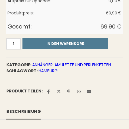
Aufpreis für Optionen:
0,00
€
Produktpreis:
69,90
€
Gesamt:
69,90
€
Halsschmuck
IN DEN WARENKORB
Amulett
Reeperbahn
am
KATEGORIE:
ANHÄNGER, AMULETTE UND PERLENKETTEN
Lederband
SCHLAGWORT:
HAMBURG
Menge
PRODUKT TEILEN:
BESCHREIBUNG