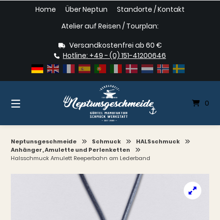
Springe
Home
Über Neptun
Standorte / Kontakt
zum
Inhalt
Atelier auf Reisen / Tourplan:
Versandkostenfrei ab 60 €
Hotline: +49 - (0) 151-41200646
0
Neptunsgeschmeide
Schmuck
HALSschmuck
Anhänger, Amulette und Perlenketten
Halsschmuck Amulett Reeperbahn am Lederband