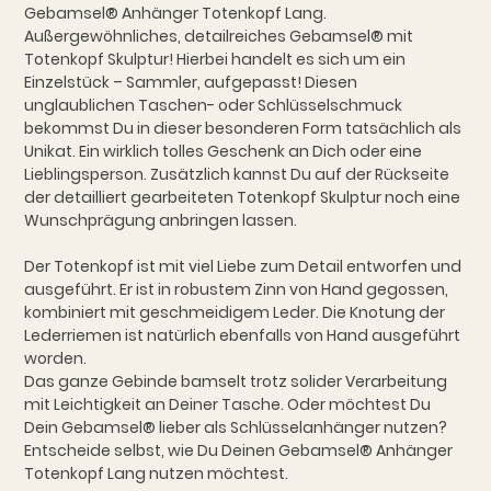
Gebamsel® Anhänger Totenkopf Lang.
Außergewöhnliches, detailreiches Gebamsel® mit
Totenkopf Skulptur! Hierbei handelt es sich um ein
Einzelstück – Sammler, aufgepasst! Diesen
unglaublichen Taschen- oder Schlüsselschmuck
bekommst Du in dieser besonderen Form tatsächlich als
Unikat. Ein wirklich tolles Geschenk an Dich oder eine
Lieblingsperson. Zusätzlich kannst Du auf der Rückseite
der detailliert gearbeiteten Totenkopf Skulptur noch eine
Wunschprägung anbringen lassen.
Der Totenkopf ist mit viel Liebe zum Detail entworfen und
ausgeführt. Er ist in robustem Zinn von Hand gegossen,
kombiniert mit geschmeidigem Leder. Die Knotung der
Lederriemen ist natürlich ebenfalls von Hand ausgeführt
worden.
Das ganze Gebinde bamselt trotz solider Verarbeitung
mit Leichtigkeit an Deiner Tasche. Oder möchtest Du
Dein Gebamsel® lieber als Schlüsselanhänger nutzen?
Entscheide selbst, wie Du Deinen Gebamsel® Anhänger
Totenkopf Lang nutzen möchtest.