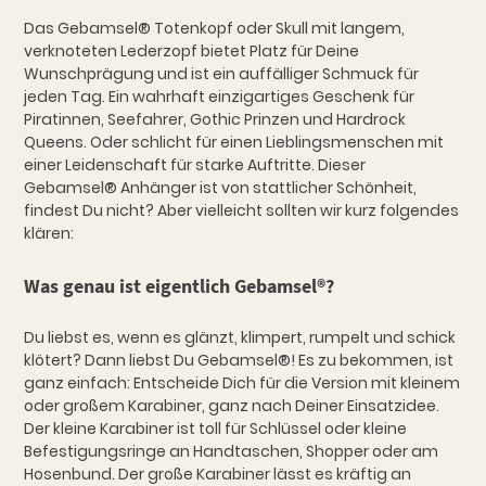
Das Gebamsel® Totenkopf oder Skull mit langem,
verknoteten Lederzopf bietet Platz für Deine
Wunschprägung und ist ein auffälliger Schmuck für
jeden Tag. Ein wahrhaft einzigartiges Geschenk für
Piratinnen, Seefahrer, Gothic Prinzen und Hardrock
Queens. Oder schlicht für einen Lieblingsmenschen mit
einer Leidenschaft für starke Auftritte. Dieser
Gebamsel® Anhänger ist von stattlicher Schönheit,
findest Du nicht? Aber vielleicht sollten wir kurz folgendes
klären:
Was genau ist eigentlich Gebamsel®?
Du liebst es, wenn es glänzt, klimpert, rumpelt und schick
klötert? Dann liebst Du Gebamsel®! Es zu bekommen, ist
ganz einfach: Entscheide Dich für die Version mit kleinem
oder großem Karabiner, ganz nach Deiner Einsatzidee.
Der kleine Karabiner ist toll für Schlüssel oder kleine
Befestigungsringe an Handtaschen, Shopper oder am
Hosenbund. Der große Karabiner lässt es kräftig an