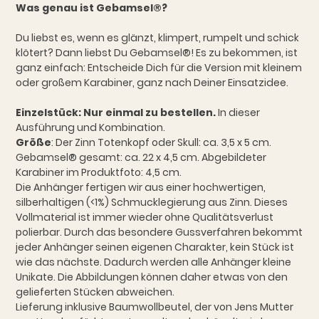
Was genau ist Gebamsel®?
Du liebst es, wenn es glänzt, klimpert, rumpelt und schick
klötert? Dann liebst Du Gebamsel®! Es zu bekommen, ist
ganz einfach: Entscheide Dich für die Version mit kleinem
oder großem Karabiner, ganz nach Deiner Einsatzidee.
Einzelstück: Nur einmal zu bestellen.
In dieser
Ausführung und Kombination.
Größe
: Der Zinn Totenkopf oder Skull: ca. 3,5 x 5 cm.
Gebamsel® gesamt: ca. 22 x 4,5 cm. Abgebildeter
Karabiner im Produktfoto: 4,5 cm.
Die Anhänger fertigen wir aus einer hochwertigen,
silberhaltigen (<1%) Schmucklegierung aus Zinn. Dieses
Vollmaterial ist immer wieder ohne Qualitätsverlust
polierbar. Durch das besondere Gussverfahren bekommt
jeder Anhänger seinen eigenen Charakter, kein Stück ist
wie das nächste. Dadurch werden alle Anhänger kleine
Unikate. Die Abbildungen können daher etwas von den
gelieferten Stücken abweichen.
Lieferung inklusive Baumwollbeutel, der von Jens Mutter