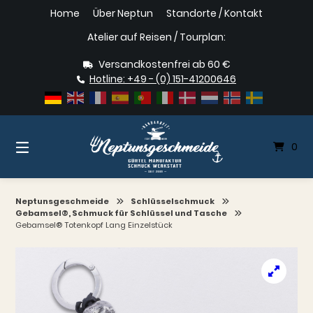
Springe
Home
Über Neptun
Standorte / Kontakt
zum
Inhalt
Atelier auf Reisen / Tourplan:
Versandkostenfrei ab 60 €
Hotline: +49 - (0) 151-41200646
0
Neptunsgeschmeide
Schlüsselschmuck
Gebamsel®, Schmuck für Schlüssel und Tasche
Gebamsel® Totenkopf Lang Einzelstück