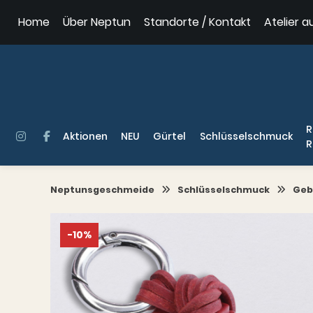
Springe
Home
Über Neptun
Standorte / Kontakt
Atelier a
zum
Inhalt
R
Aktionen
NEU
Gürtel
Schlüsselschmuck
R
Neptunsgeschmeide
Schlüsselschmuck
Geb
-10%