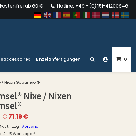
kostenfrei ab 60 €
Hotline: +49 - (0) 151-41200646
naccessoires
Einzelanfertigungen
0
 / Nixen Gebamsel®
sel® Nixe / Nixen
msel®
Ursprünglicher
Aktueller
0
€
71,19
€
Preis
Preis
Mwst.
zzgl.
Versand
war:
ist:
a. 3 - 5 Werktage.*