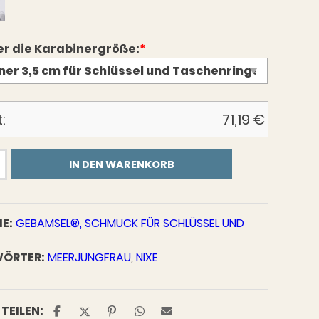
er die Karabinergröße:
*
:
71,19
€
l®
IN DEN WARENKORB
E:
GEBAMSEL®, SCHMUCK FÜR SCHLÜSSEL UND
l®
ÖRTER:
MEERJUNGFRAU
,
NIXE
TEILEN: