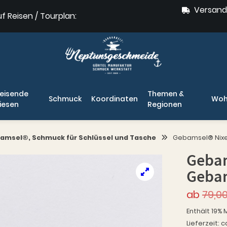
Versand
uf Reisen / Tourplan:
eisende
Themen &
Schmuck
Koordinaten
Woh
iesen
Regionen
amsel®, Schmuck für Schlüssel und Tasche
Gebamsel® Nixe
Gebam
Geba
ab
79,0
Enthält 19% 
Lieferzeit: c