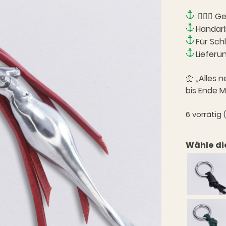
🧜🏻‍♀️
Handarb
Für Sch
Lieferu
🌼 „Alles 
bis Ende M
6 vorrätig
Wähle di