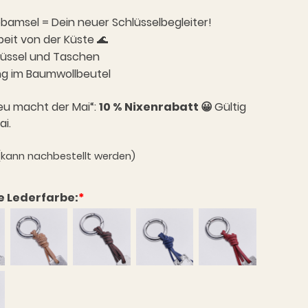
79,00 €
71,19 €.
 Gebamsel = Dein neuer Schlüsselbegleiter!
eit von der Küste 🌊
lüssel und Taschen
ng im Baumwollbeutel
neu macht der Mai“:
10 % Nixenrabatt 😀
Gültig
ai.
 (kann nachbestellt werden)
e Lederfarbe:
*