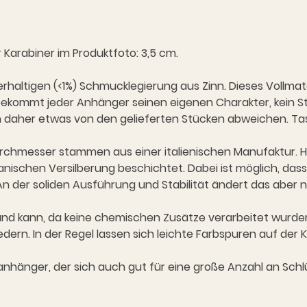
 Karabiner im Produktfoto: 3,5 cm.
berhaltigen (<1%) Schmucklegierung aus Zinn. Dieses Vollmat
ekommt jeder Anhänger seinen eigenen Charakter, kein St
 daher etwas von den gelieferten Stücken abweichen. Tasc
Durchmesser stammen aus einer italienischen Manufaktur. H
anischen Versilberung beschichtet. Dabei ist möglich, dass 
 der soliden Ausführung und Stabilität ändert das aber n
 und kann, da keine chemischen Zusätze verarbeitet wurde
ern. In der Regel lassen sich leichte Farbspuren auf der Kl
anhänger, der sich auch gut für eine große Anzahl an Schl