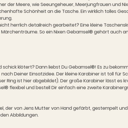
ner der Meere, wie Seeungeheuer, Meerjungfrauen und Nixe
enhafte Schönheit an die Tasche. Ein wirklich tolles Gesc
hrung.
 nicht herrlich detailreich gearbeitet? Eine kleine Taschen
Du Märchenträume. So ein Nixen Gebamsel® gehört auch a
und schick klötert? Dann liebst Du Gebamsel®! Es zu bekomme
ach Deiner Einsatzidee. Der kleine Karabiner ist toll für S
Ring ist hier abgebildet). Der große Karabiner lässt es 
el® flexibel und bestell Dir einfach eine zweite Karabine
, der von Jens Mutter von Hand gefärbt, gestempelt und ge
 den Abbildungen.