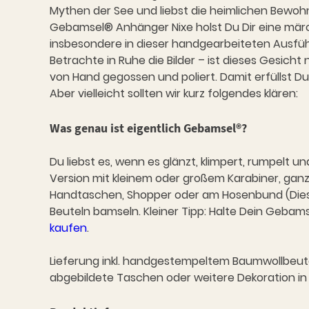
Mythen der See und liebst die heimlichen Bewoh
Gebamsel® Anhänger Nixe holst Du Dir eine märch
insbesondere in dieser handgearbeiteten Ausfü
Betrachte in Ruhe die Bilder – ist dieses Gesicht
von Hand gegossen und poliert. Damit erfüllst 
Aber vielleicht sollten wir kurz folgendes klären:
Was genau ist eigentlich Gebamsel®?
Du liebst es, wenn es glänzt, klimpert, rumpelt 
Version mit kleinem oder großem Karabiner, ganz n
Handtaschen, Shopper oder am Hosenbund (Dieser 
Beuteln bamseln. Kleiner Tipp: Halte Dein Gebams
kaufen
.
Lieferung inkl. handgestempeltem Baumwollbeutel
abgebildete Taschen oder weitere Dekoration in