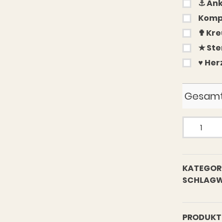
⚓︎ An
Kompa
✟ Kre
★ Ste
♥︎ Her
Gesamt
Schlüssel
Totenkopf
Menge
KATEGORI
SCHLAGW
PRODUKT 