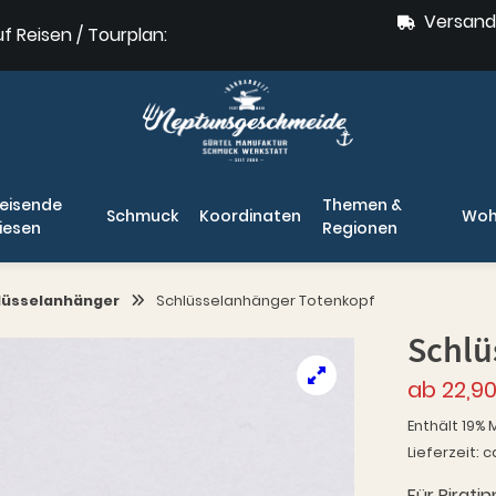
Versand
uf Reisen / Tourplan:
eisende
Themen &
Schmuck
Koordinaten
Woh
iesen
Regionen
lüsselanhänger
Schlüsselanhänger Totenkopf
Schlü
ab
22,9
Enthält 19% 
Lieferzeit: c
Für Pirati