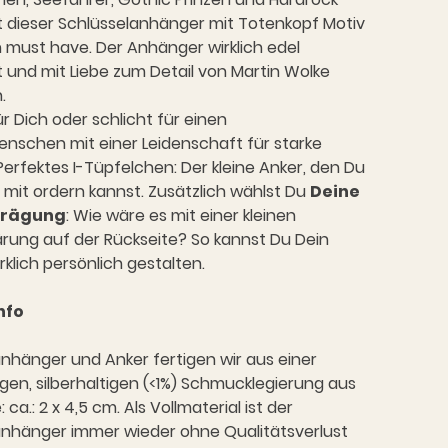
t dieser Schlüsselanhänger mit Totenkopf Motiv
in must have. Der Anhänger wirklich edel
 und mit Liebe zum Detail von Martin Wolke
.
ür Dich oder schlicht für einen
enschen mit einer Leidenschaft für starke
 Perfektes I-Tüpfelchen: Der kleine Anker, den Du
mit ordern kannst. Zusätzlich wählst Du
Deine
rägung
: Wie wäre es mit einer kleinen
ärung auf der Rückseite? So kannst Du Dein
rklich persönlich gestalten.
nfo
nhänger und Anker fertigen wir aus einer
en, silberhaltigen (<1%) Schmucklegierung aus
 ca.: 2 x 4,5 cm. Als Vollmaterial ist der
anhänger immer wieder ohne Qualitätsverlust