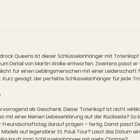
rdrock Queens ist dieser Schlüsselanhänger mit Totenkopf M
zum Detail von Martin Wolke entworfen. Zweitens passt er w
chlicht für einen Lieblingsmenschen mit einer Leidenschaft f
t. Kurz gesagt: der perfekte Schlüsselanhänger für jede T
e
ervorragend als Geschenk. Dieser Totenkopf ist nicht wirk
mit einer kleinen Liebeserklärung auf der Rückseite? So k
er Freundschaftstag darauf prägen – fertig. Damit passt
r Mädels auf legendärer St. Pauli Tour? Lasst das Datum ei
it. Wo kauft man Schlüsselanhänger mit mehr Charme?