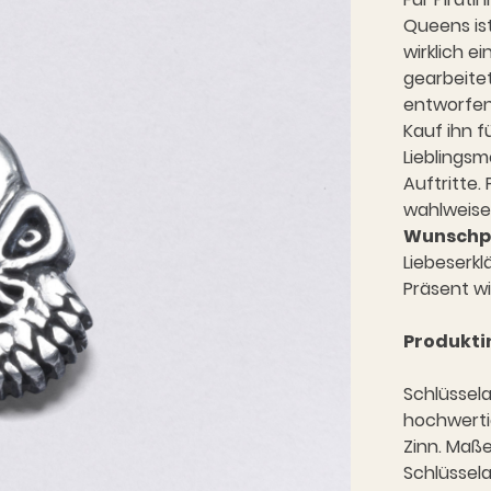
Queens is
wirklich e
gearbeitet
entworfen
Kauf ihn f
Lieblingsm
Auftritte.
wahlweise 
Wunschp
Liebeserkl
Präsent wi
Produkti
Schlüssela
hochwertig
Zinn. Maße:
Schlüssel