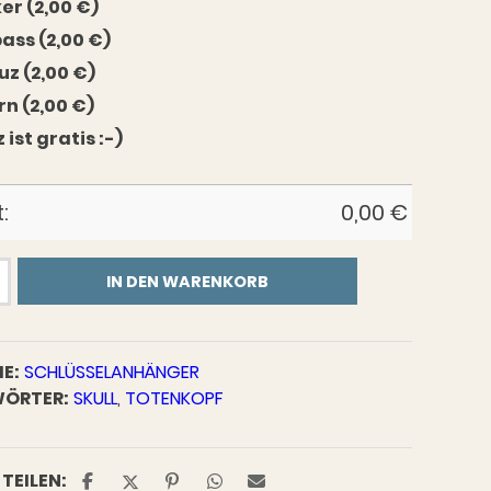
ker (2,00 €)
ss (2,00 €)
uz (2,00 €)
rn (2,00 €)
z ist gratis :-)
:
0,00
€
anhänger
IN DEN WARENKORB
E:
SCHLÜSSELANHÄNGER
ÖRTER:
SKULL
,
TOTENKOPF
TEILEN: