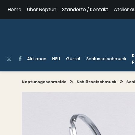
Springe
Home
Über Neptun
Standorte / Kontakt
Atelier a
zum
Inhalt
R
Aktionen
NEU
Gürtel
Schlüsselschmuck
R
Neptunsgeschmeide
Schlüsselschmuck
Sch