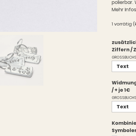
polierbar
Mehr Infos
1 vorrätig
zusätzli
Ziffern / 
GROSSBUCHS
Widmung a
/ + je 1€
GROSSBUCHS
Kombinie
Symbole