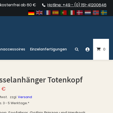
kostenfrei ab 60 €
Hotline: +49 - (0) 151-41200646
naccessoires
Einzelanfertigungen
0
sselanhänger Totenkopf
0
€
Mwst.
zzgl.
Versand
a. 3 - 5 Werktage.*
nnen, Seefahrer, Gothic Prinzen und Hardrock