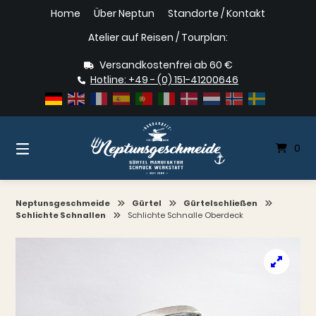
Springe
Home
Über Neptun
Standorte / Kontakt
zum
Inhalt
Atelier auf Reisen / Tourplan:
Versandkostenfrei ab 60 €
Hotline: +49 - (0) 151-41200646
0
Neptunsgeschmeide
Gürtel
Gürtelschließen
Schlichte Schnallen
Schlichte Schnalle Oberdeck