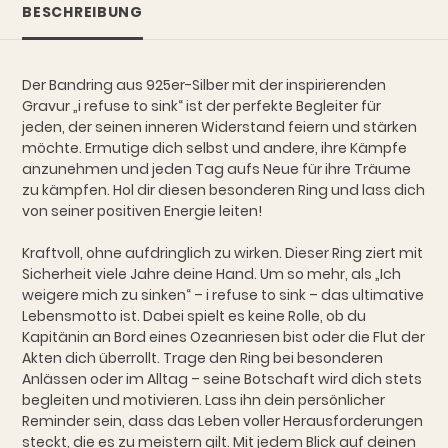
BESCHREIBUNG
Der Bandring aus 925er-Silber mit der inspirierenden
Gravur „i refuse to sink“ ist der perfekte Begleiter für
jeden, der seinen inneren Widerstand feiern und stärken
möchte. Ermutige dich selbst und andere, ihre Kämpfe
anzunehmen und jeden Tag aufs Neue für ihre Träume
zu kämpfen. Hol dir diesen besonderen Ring und lass dich
von seiner positiven Energie leiten!
Kraftvoll, ohne aufdringlich zu wirken. Dieser Ring ziert mit
Sicherheit viele Jahre deine Hand. Um so mehr, als „Ich
weigere mich zu sinken“ – i refuse to sink – das ultimative
Lebensmotto ist. Dabei spielt es keine Rolle, ob du
Kapitänin an Bord eines Ozeanriesen bist oder die Flut der
Akten dich überrollt. Trage den Ring bei besonderen
Anlässen oder im Alltag – seine Botschaft wird dich stets
begleiten und motivieren. Lass ihn dein persönlicher
Reminder sein, dass das Leben voller Herausforderungen
steckt, die es zu meistern gilt. Mit jedem Blick auf deinen