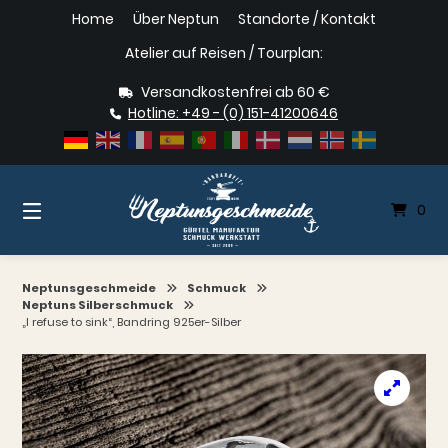
Springe
Home
Über Neptun
Standorte / Kontakt
zum
Inhalt
Atelier auf Reisen / Tourplan:
Versandkostenfrei ab 60 €
Hotline: +49 - (0) 151-41200646
0
Neptunsgeschmeide
Schmuck
Neptuns Silberschmuck
„I refuse to sink“, Bandring 925er-Silber