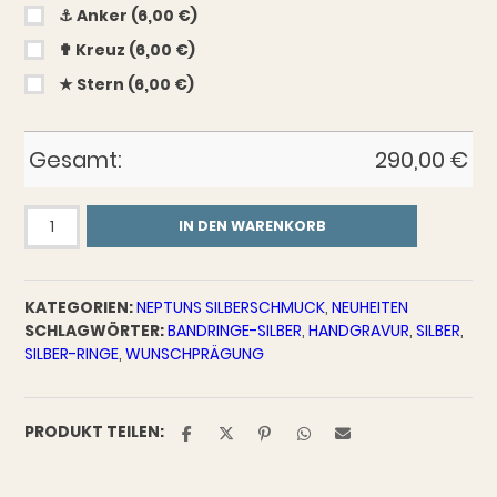
⚓︎ Anker (6,00 €)
✟ Kreuz (6,00 €)
★ Stern (6,00 €)
Gesamt:
290,00
€
"I
IN DEN WARENKORB
refuse
to
sink",
KATEGORIEN:
NEPTUNS SILBERSCHMUCK
,
NEUHEITEN
Bandring
SCHLAGWÖRTER:
BANDRINGE-SILBER
,
HANDGRAVUR
,
SILBER
,
925er-
SILBER-RINGE
,
WUNSCHPRÄGUNG
Silber
Menge
PRODUKT TEILEN: