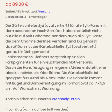
ab
89,00
€
Enthält 19% Mwst.
zzgl.
Versand
Lieferzeit: ca. 3 - 5 Werktage.*
Die Gürtelschließe
Sylt
(oval vertieft) für alle Sylt-Fans mit
dem besonderen Insel-Gen. Das haben natürlich nicht
nur alle auf Sylt Geborene, sondern auch alle Sylt Gäste,
die dem Charme der Insel verfallen sind. Du gehörst
dazu? Dann ist die Gürtelschließe
Sylt
(oval vertieft)
genau für Dich gemacht!
Schimmerndes Gießharz sorgt mit speziellen
Farbpigmenten für ein leuchtendes Motiverlebnis.
Durch die Handfertigung im eigenen Atelier entsteht eine
absolut individuelle Oberfläche. Die Gürtelschließe ist
geeignet für Gürtel bis 4 cm Breite. Die Schnalle kommt
mit Bügel und Dornbefestigung im Format oval ca. 7 x 5,5
cm. Auf Wunsch mit Widmung.
Kombinierbar mit unseren
Wechselgürteln
4 vorrätig (kann nachbestellt werden)