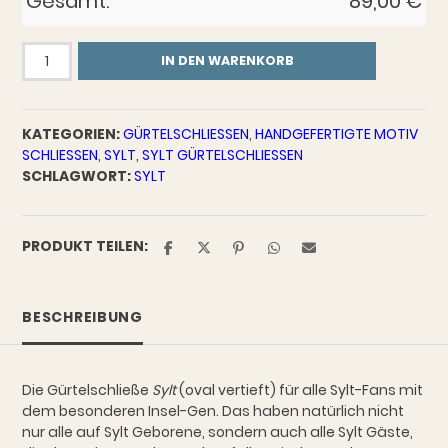
Gesamt:
89,00
€
Gürtelschließe
IN DEN WARENKORB
Sylt
oval
vertieft
KATEGORIEN:
GÜRTELSCHLIESSEN
,
HANDGEFERTIGTE MOTIV
Menge
SCHLIESSEN
,
SYLT
,
SYLT GÜRTELSCHLIESSEN
SCHLAGWORT:
SYLT
PRODUKT TEILEN:
BESCHREIBUNG
Die Gürtelschließe
Sylt
(oval vertieft) für alle Sylt-Fans mit
dem besonderen Insel-Gen. Das haben natürlich nicht
nur alle auf Sylt Geborene, sondern auch alle Sylt Gäste,