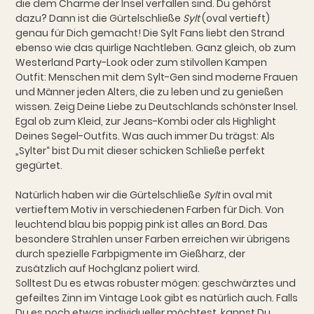
die dem Charme der Insel verfallen sind. Du gehörst
dazu? Dann ist die Gürtelschließe
Sylt
(oval vertieft)
genau für Dich gemacht! Die Sylt Fans liebt den Strand
ebenso wie das quirlige Nachtleben. Ganz gleich, ob zum
Westerland Party-Look oder zum stilvollen Kampen
Outfit: Menschen mit dem Sylt-Gen sind moderne Frauen
und Männer jeden Alters, die zu leben und zu genießen
wissen. Zeig Deine Liebe zu Deutschlands schönster Insel.
Egal ob zum Kleid, zur Jeans-Kombi oder als Highlight
Deines Segel-Outfits. Was auch immer Du trägst: Als
„Sylter“ bist Du mit dieser schicken Schließe perfekt
gegürtet.
Natürlich haben wir die Gürtelschließe
Sylt
in oval mit
vertieftem Motiv in verschiedenen Farben für Dich. Von
leuchtend blau bis poppig pink ist alles an Bord. Das
besondere Strahlen unser Farben erreichen wir übrigens
durch spezielle Farbpigmente im Gießharz, der
zusätzlich auf Hochglanz poliert wird.
Solltest Du es etwas robuster mögen: geschwärztes und
gefeiltes Zinn im Vintage Look gibt es natürlich auch. Falls
Du es noch etwas individueller möchtest, kannst Du