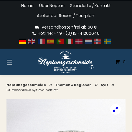
Springe
Home
Über Neptun
Standorte / Kontakt
zum
Inhalt
Atelier auf Reisen / Tourplan:
Versandkostenfrei ab 60 €
Hotline: +49 - (0) 151-41200646
0
Neptunsgeschmeide
Themen & Regionen
Sylt
Gürtelschließe Sylt oval vertieft