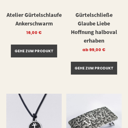
Atelier Gürtelschlaufe
Gürtelschließe
Ankerschwarm
Glaube Liebe
Hoffnung halboval
16,00
€
erhaben
ab
99,00
€
GEHE ZUM PRODUKT
GEHE ZUM PRODUKT