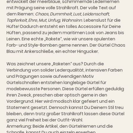
entwickelt der meerblaue, schimmernde Lederriemen
mit Prägung seine volle Strahlkraft. Der volle Text auf
dem Riemen:
Chaos, Dummheit, Lust, Leidenschaft,
Tapferkeit, Ehre, Mut, Unfug, Wahnsinn
. Lebenslust für die
Hüfte! Dadurch entsteht ein tolles Accessoire für Deine
Hüften, passend zu jedem maritimen Look von Jeans bis
Leinen. Eine echte „Rakete“, wie wir unsere opulenten
Farb- und Style-Bomben gerne nennen. Der Gürtel Chaos
Blau mit Ankerschließe, ein echter Hingucker.
Was zeichnet unsere „Raketen“ aus? Durch die
Verbindung von solider Lederqualität, intensiven Farben
und Prägungen sowie aufwendigen Motiv
Gürtelschnallen entstehen langlebige Gürtel für
modebewusste Personen. Diese Gürtel erfüllen geduldig
ihren Zweck, preschen aber optisch gerne in den
Vordergrund. Hier wird modisch klar gefeiert und ein
Statement gesetzt. Dennoch kannst Du Deinem Stil treu
bleiben, denn trotz großer Strahlkraft lassen diese Gürtel
ganz viel Freiheit bei der Outfit-Wahl.
Anmerkung: Beide Artikel, den Gürtelriemen und die
Schnalle, kannst Du auch einzeln erwerben.