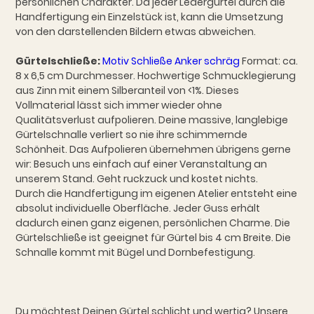
persönlichen Charakter. Da jeder Ledergürtel durch die
Handfertigung ein Einzelstück ist, kann die Umsetzung
von den darstellenden Bildern etwas abweichen.
Gürtelschließe:
Motiv Schließe Anker schräg
Format: ca.
8 x 6,5 cm Durchmesser. Hochwertige Schmucklegierung
aus Zinn mit einem Silberanteil von <1%. Dieses
Vollmaterial lässt sich immer wieder ohne
Qualitätsverlust aufpolieren. Deine massive, langlebige
Gürtelschnalle verliert so nie ihre schimmernde
Schönheit. Das Aufpolieren übernehmen übrigens gerne
wir: Besuch uns einfach auf einer Veranstaltung an
unserem Stand. Geht ruckzuck und kostet nichts.
Durch die Handfertigung im eigenen Atelier entsteht eine
absolut individuelle Oberfläche. Jeder Guss erhält
dadurch einen ganz eigenen, persönlichen Charme. Die
Gürtelschließe ist geeignet für Gürtel bis 4 cm Breite. Die
Schnalle kommt mit Bügel und Dornbefestigung.
Du möchtest Deinen Gürtel schlicht und wertig? Unsere